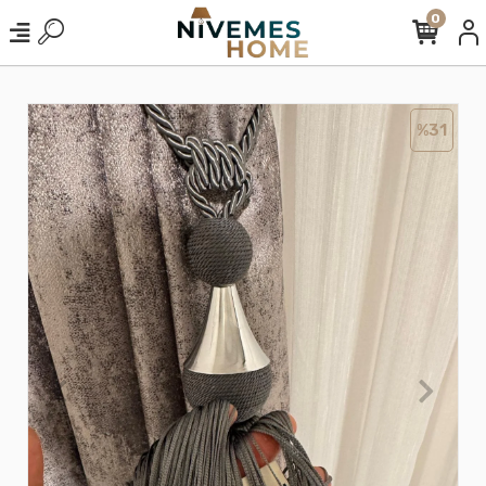
0
%31