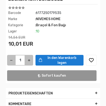
Barcode
:6177250179535
Marke
:NİVEMES HOME
Kategorie
:Braçol & Fon Bağı
Lager
:10
14,56 EUR
10,01 EUR
In den Warenkorb
legen
Sofort kaufen
PRODUKTEİGENSCHAFTEN
KOMMENTARE