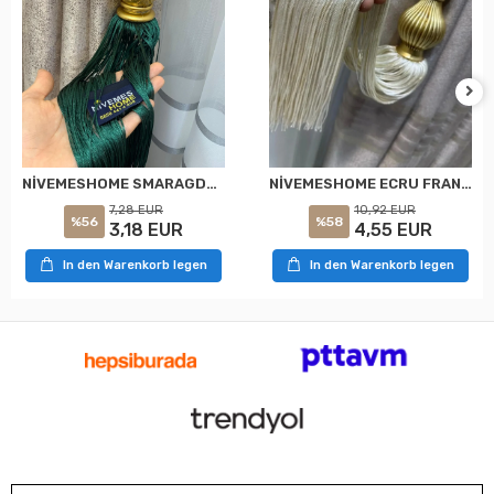
NİVEMESHOME ECRU FRANSENDECKEN SAMMELARMBRANCH
NİVEMESHOME SMARAGDGRÜNES GESCHNÜRTE GOLD DEKORATIVE DECKENZUSAMMENBAUHALTER
10,92 EUR
7,28 EUR
%58
%56
4,55 EUR
3,18 EUR
In den Warenkorb legen
In den Warenkorb legen