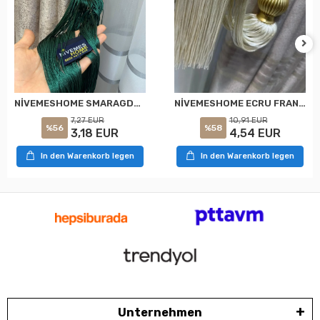
NİVEMESHOME ECRU FRANSENDECKEN SAMMELARMBRANCH
NİVEMESHOME SMARAGDGRÜNES GESCHNÜRTE GOLD DEKORATIVE DECKENZUSAMMENBAUHALTER
10,91 EUR
7,27 EUR
%58
%56
4,54 EUR
3,18 EUR
In den Warenkorb legen
In den Warenkorb legen
Unternehmen