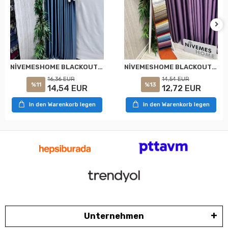
NİVEMESHOME BLACKOUT 12441 V-33 BLAU VORHANG APM
NİVEMESHOME BLACKOUT 12441 V-25 MÜRDÜM PERDE APM
16,36 EUR
14,54 EUR
%11
%13
14,54 EUR
12,72 EUR
In den Warenkorb legen
In den Warenkorb legen
Unternehmen