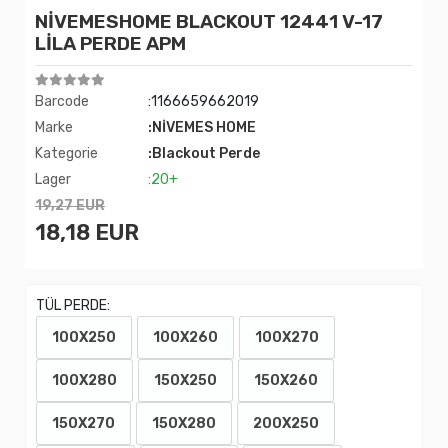
NİVEMESHOME BLACKOUT 12441 V-17
LİLA PERDE APM
Barcode
:1166659662019
Marke
:NİVEMES HOME
Kategorie
:Blackout Perde
Lager
:20+
19,27 EUR
18,18 EUR
TÜL PERDE:
100X250
100X260
100X270
100X280
150X250
150X260
150X270
150X280
200X250