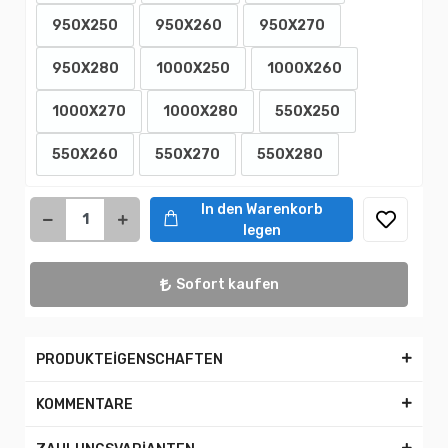
950X250
950X260
950X270
950X280
1000X250
1000X260
1000X270
1000X280
550X250
550X260
550X270
550X280
In den Warenkorb
legen
Sofort kaufen
PRODUKTEİGENSCHAFTEN
KOMMENTARE