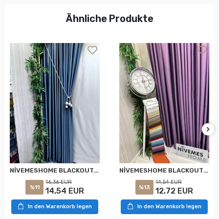
Ähnliche Produkte
NİVEMESHOME BLACKOUT 12441 V-33 BLAU VORHANG APM
NİVEMESHOME BLACKOUT 12441 V-25 MÜRDÜM PERDE APM
16,36 EUR
14,54 EUR
%11
%13
14,54 EUR
12,72 EUR
In den Warenkorb legen
In den Warenkorb legen