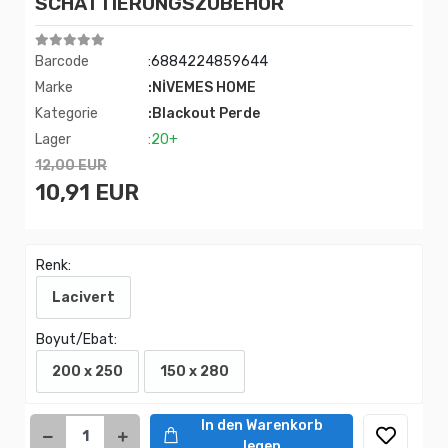
SCHATTIERUNGSZUBEHÖR
Barcode
:6884224859644
Marke
:NİVEMES HOME
Kategorie
:Blackout Perde
Lager
:20+
12,00 EUR
10,91 EUR
Renk:
Lacivert
Boyut/Ebat:
200 x 250
150 x 280
In den Warenkorb
legen