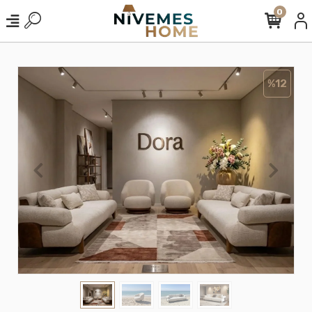
0
%12