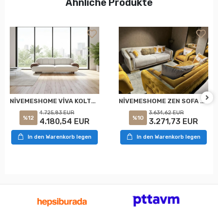
Ähnliche Produkte
NİVEMESHOME VİVA KOLTUK TAKIMI
NİVEMESHOME ZEN SOFA SET
4.725,83 EUR
3.634,62 EUR
%12
%10
4.180,54 EUR
3.271,73 EUR
In den Warenkorb legen
In den Warenkorb legen