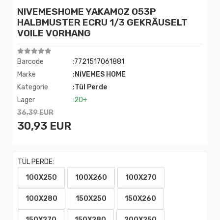
NIVEMESHOME YAKAMOZ 053P
HALBMUSTER ECRU 1/3 GEKRÄUSELT
VOILE VORHANG
Barcode
:7721517061881
Marke
:NİVEMES HOME
Kategorie
:Tül Perde
Lager
:20+
36,39 EUR
30,93 EUR
TÜL PERDE:
100X250
100X260
100X270
100X280
150X250
150X260
150X270
150X280
200X250