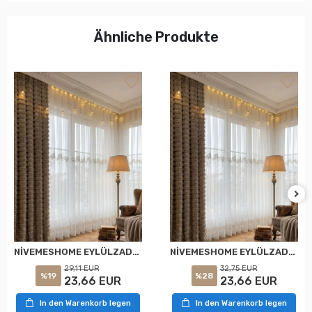
Ähnliche Produkte
NİVEMESHOME EYLÜLZADE GOLD DETAY 1/2,5 PİLELİ TÜL PERDE APM
NİVEMESHOME EYLÜLZADE GOLD DETAY 1/3 PİLELİ TÜL PERDE APM
29,11 EUR
32,75 EUR
%19
%28
23,66 EUR
23,66 EUR
In den Warenkorb legen
In den Warenkorb legen