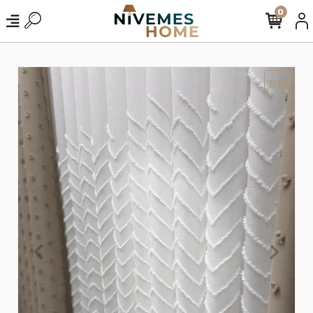
0
%15