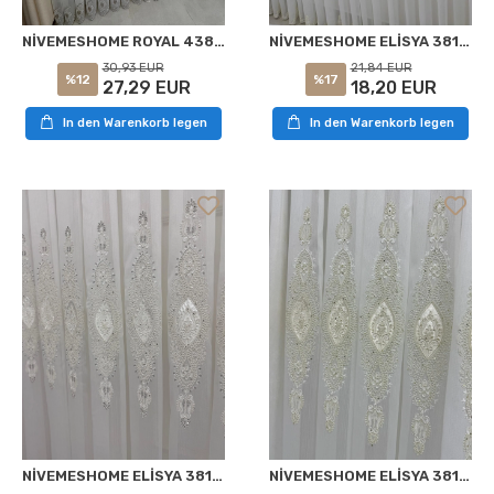
NİVEMESHOME ROYAL 4380 VİZON 1/3 PİLELİ BAMBU TÜL PERDE
NİVEMESHOME ELİSYA 3812 GOLD IŞILTI 1/2,5 PİLELİ BAMBU TÜL PERDE
30,93 EUR
21,84 EUR
%12
%17
27,29 EUR
18,20 EUR
In den Warenkorb legen
In den Warenkorb legen
NİVEMESHOME ELİSYA 3812 GÜMÜŞ IŞILTI 1/2,5 PİLELİ BAMBU TÜL PERDE
NİVEMESHOME ELİSYA 3812 GOLD GLITZER 1/3 GEFÜTTERTER BAMBU-TÜLLVORHANG