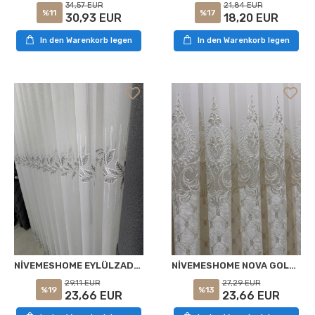
34,57 EUR
21,84 EUR
%11
%17
30,93 EUR
18,20 EUR
In den Warenkorb legen
In den Warenkorb legen
NİVEMESHOME EYLÜLZADE SILBER DETAILS 1/3 FALTROLLO GARDINE APM
NİVEMESHOME NOVA GOLD DETAYLI 1/2,5 PİLELİ TÜL PERDE APM
29,11 EUR
27,29 EUR
%19
%13
23,66 EUR
23,66 EUR