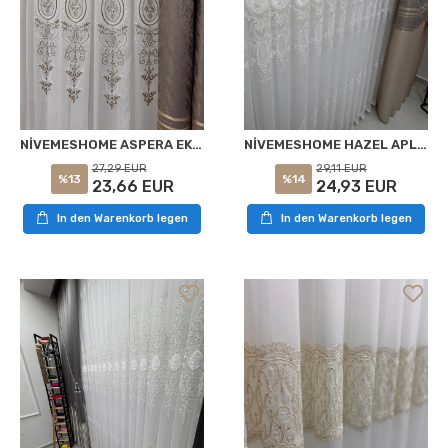
NİVEMESHOME ASPERA EKRU 1/3 PİLELİ TÜL PERDE APM
NİVEMESHOME HAZEL APLİK3 ECRU 1/3 KÜÇÜK BAMBU TÜL PERDE
27,29 EUR
29,11 EUR
%13
%14
23,66 EUR
24,93 EUR
In den Warenkorb legen
In den Warenkorb legen