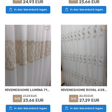
24,93 EUR
23,66 EUR
In den Warenkorb legen
In den Warenkorb legen
NİVEMESHOME LUMİNA 7194 V2 1/2,5 PİLELİ BAMBU TÜL PERDE
NİVEMESHOME ROYAL 4380 VİZON 1/2,5 PİLELİ BAMBU RULO PERDE
27,29 EUR
30,93 EUR
%13
%12
23,66 EUR
27,29 EUR
In den Warenkorb legen
In den Warenkorb legen