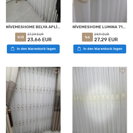
NİVEMESHOME BELYA APLİK4 SILBER 1/3 GEFÜTTERTE BAMBUS-VOILE VORHANG
NİVEMESHOME LUMINA 7194 V2 1/3 PİLELİ BAMBU TÜL PERDE
27,29 EUR
29,11 EUR
%13
%6
23,66 EUR
27,29 EUR
In den Warenkorb legen
In den Warenkorb legen