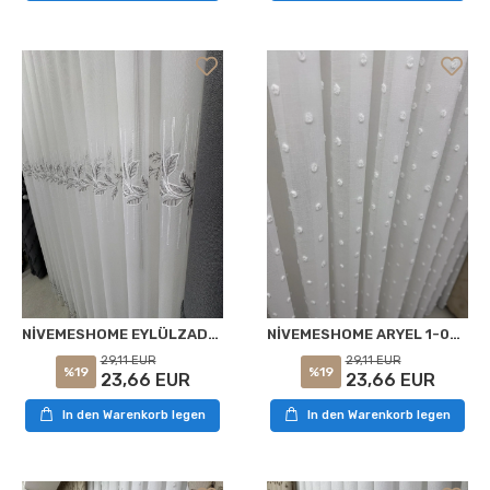
NİVEMESHOME EYLÜLZADE GÜMÜŞ DETAY 1/2,5 PİLELİ TÜL PERDE APM
NİVEMESHOME ARYEL 1-006 1/2,5 PİLELİ TÜL PERDE APM
29,11 EUR
29,11 EUR
%19
%19
23,66 EUR
23,66 EUR
In den Warenkorb legen
In den Warenkorb legen