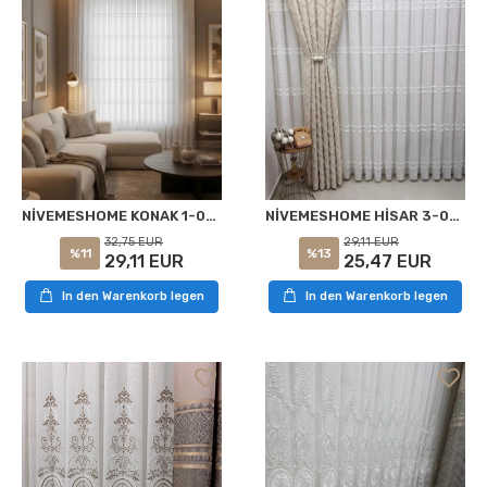
NİVEMESHOME KONAK 1-0028 EKRU 1/3 PİLELİ TÜL PERDE
NİVEMESHOME HİSAR 3-0006 V2 BEJ 13 PİLELİ FON PERDE
32,75 EUR
29,11 EUR
%11
%13
29,11 EUR
25,47 EUR
In den Warenkorb legen
In den Warenkorb legen