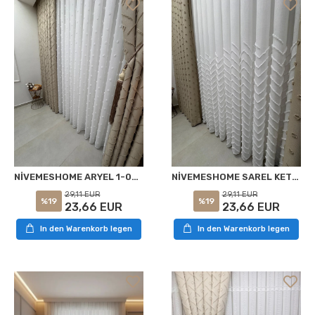
NİVEMESHOME ARYEL 1-006 1/3 PİLELİ TÜLLVORHANG APM
NİVEMESHOME SAREL KETEN 1/3 PİLELİ TÜL PERDE APM
29,11 EUR
29,11 EUR
%19
%19
23,66 EUR
23,66 EUR
In den Warenkorb legen
In den Warenkorb legen