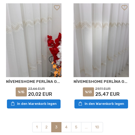
NİVEMESHOME PERLİNA GOLD DETAY 1/2,5 PİLELİ TÜL PERDE APM
NİVEMESHOME PERLİNA GOLD DETAY 1/3 PİLELİ TÜL PERDE APM
23,66 EUR
29,11 EUR
%15
%13
20,02 EUR
25,47 EUR
In den Warenkorb legen
In den Warenkorb legen
1
2
3
4
5
...
10