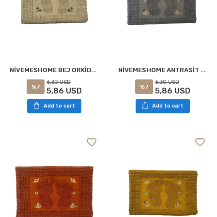
NİVEMESHOME ANTRASİT ORKİDEM AYAK HAVLUSU
NİVEMESHOME BEJ ORKİDEM AYAK HAVLUSU
6,30 USD
6,30 USD
%7
%7
5,86 USD
5,86 USD
Add to cart
Add to cart