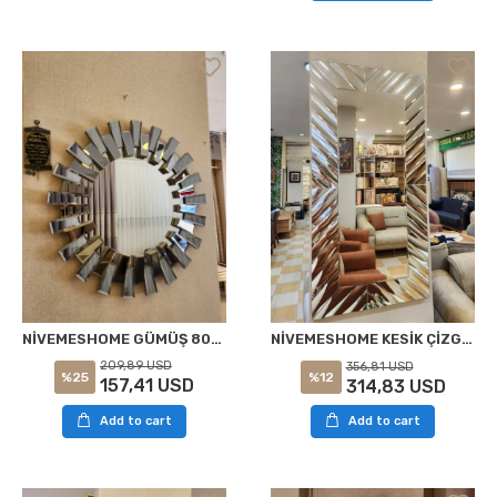
NİVEMESHOME GÜMÜŞ 80X81 METAL ÇERÇEVELİ AYNA
NİVEMESHOME KESİK ÇİZGİLİ 75X150 DEKORATİF BOY AYNASI
209,89 USD
356,81 USD
%25
%12
157,41 USD
314,83 USD
Add to cart
Add to cart