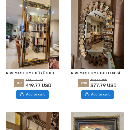
NİVEMESHOME BÜYÜK BOY 82X162 DEKORATİF BOY AYNASI
NİVEMESHOME GOLD KESİM 80X124 DEKORATİF BOY AYNASI
461,75 USD
419,77 USD
%9
%10
419,77 USD
377,79 USD
Add to cart
Add to cart