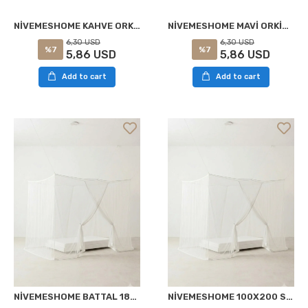
NİVEMESHOME MAVİ ORKİDEM AYAK HAVLUSU
NİVEMESHOME KAHVE ORKİDEM AYAK HAVLUSU
6,30 USD
6,30 USD
%7
%7
5,86 USD
5,86 USD
Add to cart
Add to cart
NİVEMESHOME BATTAL 180X230 TÜL CİBİNLİK
NİVEMESHOME 100X200 SINGLE SHEER MOSQUITO NET