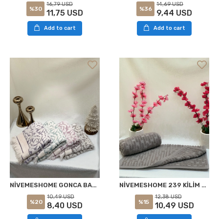
16,79 USD
14,69 USD
%30
%36
11,75 USD
9,44 USD
Add to cart
Add to cart
NİVEMESHOME GONCA BAHAR ASORTİ HAVLU
NİVEMESHOME 239 KİLİM GRİ HAVLU NURPAK
10,49 USD
12,38 USD
%20
%15
8,40 USD
10,49 USD