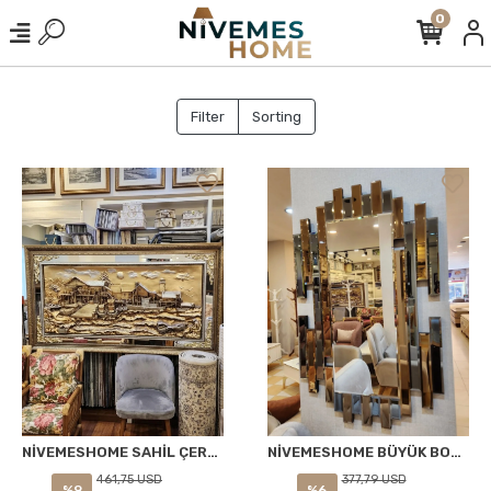
0
Filter
Sorting
NİVEMESHOME SAHİL ÇERÇEVELİ 154X78 TABLO
NİVEMESHOME BÜYÜK BOY GOLD 74X121 DEKORATİF BOY AYNASI
461,75 USD
377,79 USD
%9
%6