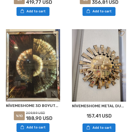
419,77 USD
356,81 USD
Add to cart
Add to cart
NİVEMESHOME 3D BOYUTLU 81X106 TABLO
NİVEMESHOME METAL DUVAR SAATİ 72X71 GOLD
209,89 USD
157,41 USD
%10
188,90 USD
Add to cart
Add to cart