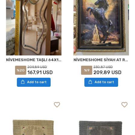
NİVEMESHOME TAŞLI 64X184 DEKORATİF BOY AYNASI
NİVEMESHOME SİYAH AT RESİMLİ 59X78 TABLO
209,89 USD
230,87 USD
%20
%9
167,91 USD
209,89 USD
Add to cart
Add to cart