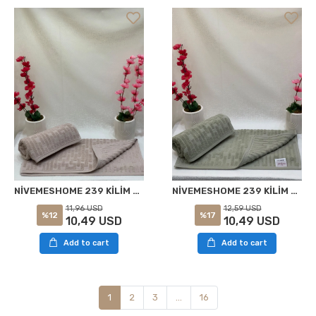
NİVEMESHOME 239 KİLİM BEJ HAVLU NURPAK
NİVEMESHOME 239 KİLİM YEŞİL HAVLU NURPAK
11,96 USD
12,59 USD
%12
%17
10,49 USD
10,49 USD
Add to cart
Add to cart
1
2
3
...
16