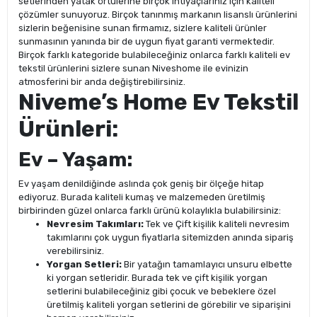
setlerinden yatak örtülerine birçok ihtiyaçlarınız için kaliteli
çözümler sunuyoruz. Birçok tanınmış markanın lisanslı ürünlerini
sizlerin beğenisine sunan firmamız, sizlere kaliteli ürünler
sunmasının yanında bir de uygun fiyat garanti vermektedir.
Birçok farklı kategoride bulabileceğiniz onlarca farklı kaliteli ev
tekstil ürünlerini sizlere sunan Niveshome ile evinizin
atmosferini bir anda değiştirebilirsiniz.
Niveme’s Home Ev Tekstil
Ürünleri:
Ev – Yaşam:
Ev yaşam denildiğinde aslında çok geniş bir ölçeğe hitap
ediyoruz. Burada kaliteli kumaş ve malzemeden üretilmiş
birbirinden güzel onlarca farklı ürünü kolaylıkla bulabilirsiniz:
Nevresim Takımları:
Tek ve Çift kişilik kaliteli nevresim
takımlarını çok uygun fiyatlarla sitemizden anında sipariş
verebilirsiniz.
Yorgan Setleri:
Bir yatağın tamamlayıcı unsuru elbette
ki yorgan setleridir. Burada tek ve çift kişilik yorgan
setlerini bulabileceğiniz gibi çocuk ve bebeklere özel
üretilmiş kaliteli yorgan setlerini de görebilir ve siparişini