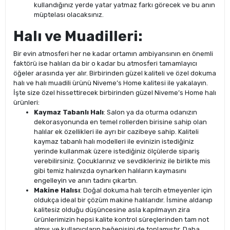
kullandığınız yerde yatar yatmaz farkı görecek ve bu anın
müptelası olacaksınız.
Halı ve Muadilleri:
Bir evin atmosferi her ne kadar ortamın ambiyansının en önemli
faktörü ise halıları da bir o kadar bu atmosferi tamamlayıcı
öğeler arasında yer alır. Birbirinden güzel kaliteli ve özel dokuma
halı ve halı muadili ürünü Niveme’s Home kalitesi ile yakalayın.
İşte size özel hissettirecek birbirinden güzel Niveme’s Home halı
ürünleri:
Kaymaz Tabanlı Halı
: Salon ya da oturma odanızın
dekorasyonunda en temel rollerden birisine sahip olan
halılar ek özellikleri ile ayrı bir cazibeye sahip. Kaliteli
kaymaz tabanlı halı modelleri ile evinizin istediğiniz
yerinde kullanmak üzere istediğiniz ölçülerde sipariş
verebilirsiniz. Çocuklarınız ve sevdikleriniz ile birlikte mis
gibi temiz halınızda oynarken halıların kaymasını
engelleyin ve anın tadını çıkartın.
Makine Halısı
: Doğal dokuma halı tercih etmeyenler için
oldukça ideal bir çözüm makine halılarıdır. İsmine aldanıp
kalitesiz olduğu düşüncesine asla kapılmayın zira
ürünlerimizin hepsi kalite kontrol süreçlerinden tam not
almış ve kullanıcıların beğenisini de toplamıştır. Daha