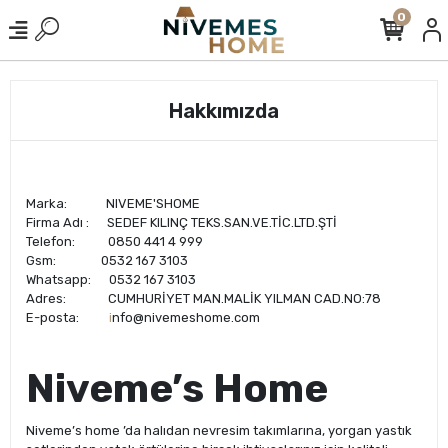
0
Hakkımızda
Marka: NIVEME'SHOME
Firma Adı : SEDEF KILINÇ TEKS.SAN.VE.TİC.LTD.ŞTİ
Telefon: 0850 441 4 999
Gsm: 0532 167 3103
Whatsapp: 0532 167 3103
Adres: CUMHURİYET MAN.MALİK YILMAN CAD.NO:78
E-posta:
i
nfo@nivemeshome.com
Niveme’s Home
Niveme’s home ’da halıdan nevresim takımlarına, yorgan yastık