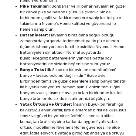
hemen verebilirsiniz.
Pike Takımları:
Sonbahar ve ilk bahar havaları en güzel
bir kahve pike ve balkon üçlüsü ile çıkarılır. Siz de
birbirinden çeşitli ve farklı desenlere sahip kaliteli pike
takımlarına Niveme’s Home kalitesi ve güvencesi ile
hemen sahip olun.
Battaniyeler:
Havaların biraz daha soğuk olduğu
zamanlarda yorganda terlememek ya da pike altında
üşümek istemeyenlerin tercihi kesinlikle Niveme’s Home
Battaniyeleri olmaktadır. Normal boyutlarda
bulabileceğiniz battaniyelerin yanında battal boy
battaniyelerini de sizlerin beğenisine sunuyoruz.
Banyo Tekstili:
Sizce de bir evin en önemli bölümü
banyo – lavabo bölümü değil midir? Bizce öyle…
Birbirinden temiz ve güzel desenlere sahip banyo tekstili
ile hijyenik banyonuzu tamamlayın. Evinizin temizliğini
banyonuzun ışıltısını ortaya çıkartan birbirinden kaliteli
banyo ürünleri ile siz de misafirlerinizi büyüleyin.
Yatak Örtüsü ve Örtüler:
İnsanın büyük bir ferahlığa
kavuştuğu anlar vardır, işte o anlardan birisi de kuşkusuz
temiz ve güzel bir yatak örtüsüdür. Lisanslı, kaliteli
kumaştan üretilmiş bir o kadar da uygun fiyatlı yatak
örtüsü modellerine Niveme’s Home güvencesi ile elde
edin. İddia ediyoruz yatağa girdiğiniz anda ya da örtüyü