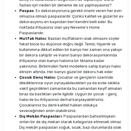
fazlası için neden bir deneme de siz yapmayasınız?
Paspas
: Ev dekorasyonuna gerekli önemi veren her evin
olmazsa olmazı paspaslardır. Çünkü kaliteli ve güzel bir ev
dekorasyonu en başından beri kendini belli eder. Bu
noktada ihtiyacınız olan şey Neveme’s Home
Paspaslarıdır.
Mutfak Halısı
: Bazıları mutfakların ıslak olmasını söyler
fakat bizce bu düşünce doğru değil. Temiz, hijyenik ve
kullanımına dikkat edilen bir banyo her zaman ona yakışır
bir dekora sahiptir ve inanın banyo dekorasyonlarında
ihtiyacınız olan banyo halısına bir tıklama kadar
yakınsınız. Birbirinden farklı modellere sahip banyo halısı
elinizin altında. Her banyo güzel bir dekoru hak eder.
Çocuk Genç Halısı
: Çocuklar ve gençlerin üzerinde
dilediklerince oyun oynayabilecekleri ya da evde sıklıkla
vakit geçirdikleri zamanlarda bu zamandan keyif almaları
biraz da bastıkları yerle ilgilidir. Uygun bir çocuk – genç
halısı ile bu ihtiyacınızı derhal karşılayabilirsiniz.
Çocuklarınız bu denli kaliteli halıları oldukça
seveceğinden emin olabilirsiniz.
Dış Mekân Paspasları
: Paspaslardan bahsetmişken
onları bir de dış mekan olarak kategorize etmesek olmaz.
Dış mekân paspasları soğuk, sıcak, bazı durumlarda ıslak