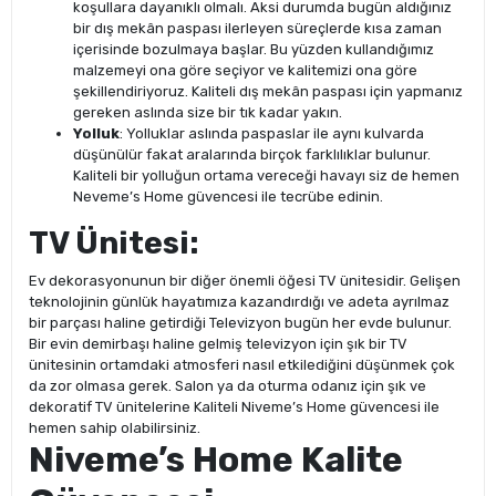
koşullara dayanıklı olmalı. Aksi durumda bugün aldığınız
bir dış mekân paspası ilerleyen süreçlerde kısa zaman
içerisinde bozulmaya başlar. Bu yüzden kullandığımız
malzemeyi ona göre seçiyor ve kalitemizi ona göre
şekillendiriyoruz. Kaliteli dış mekân paspası için yapmanız
gereken aslında size bir tık kadar yakın.
Yolluk
: Yolluklar aslında paspaslar ile aynı kulvarda
düşünülür fakat aralarında birçok farklılıklar bulunur.
Kaliteli bir yolluğun ortama vereceği havayı siz de hemen
Neveme’s Home güvencesi ile tecrübe edinin.
TV Ünitesi:
Ev dekorasyonunun bir diğer önemli öğesi TV ünitesidir. Gelişen
teknolojinin günlük hayatımıza kazandırdığı ve adeta ayrılmaz
bir parçası haline getirdiği Televizyon bugün her evde bulunur.
Bir evin demirbaşı haline gelmiş televizyon için şık bir TV
ünitesinin ortamdaki atmosferi nasıl etkilediğini düşünmek çok
da zor olmasa gerek. Salon ya da oturma odanız için şık ve
dekoratif TV ünitelerine Kaliteli Niveme’s Home güvencesi ile
hemen sahip olabilirsiniz.
Niveme’s Home Kalite