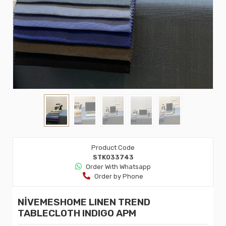
Product Code
STK033743
Order Wıth Whatsapp
Order by Phone
NİVEMESHOME LINEN TREND
TABLECLOTH INDIGO APM