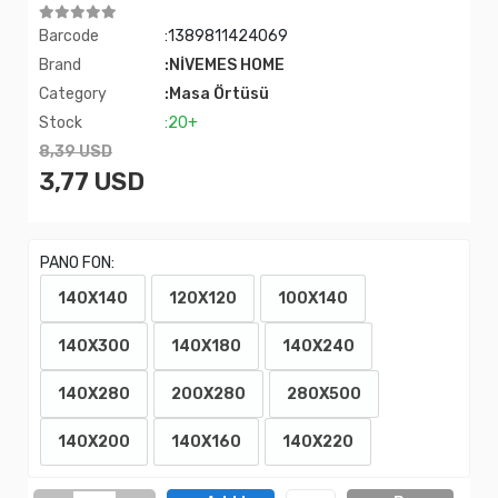
Barcode
:1389811424069
Brand
:NİVEMES HOME
Category
:Masa Örtüsü
Stock
:20+
8,39 USD
3,77 USD
PANO FON:
140X140
120X120
100X140
140X300
140X180
140X240
140X280
200X280
280X500
140X200
140X160
140X220