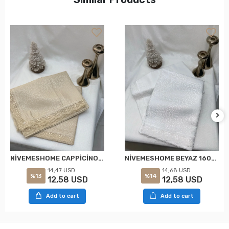
NİVEMESHOME CAPPİCİNO 160X220 KDK FRANSIZ DANTELLİ MASA ÖRTÜSÜ
NİVEMESHOME BEYAZ 160X220 KDK FRANSIZ DANTELLİ MASA ÖRTÜSÜ
14,47 USD
14,68 USD
%13
%14
12,58 USD
12,58 USD
Add to cart
Add to cart