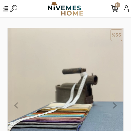
0
%55