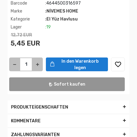
Barcode
:4644500316597
Marke
:NİVEMES HOME
Kategorie
:El Yüz Havlusu
Lager
:19
12,72 EUR
5,45 EUR
In den Warenkorb
legen
Sofort kaufen
PRODUKTEİGENSCHAFTEN
KOMMENTARE
ZAHLUNGSVARİANTEN