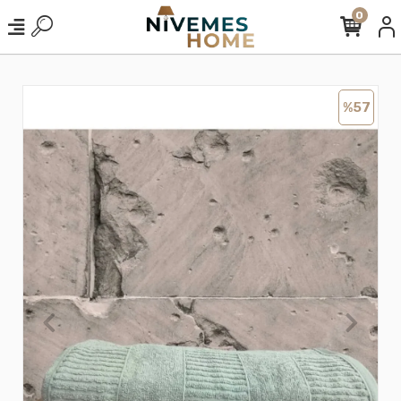
0
%57