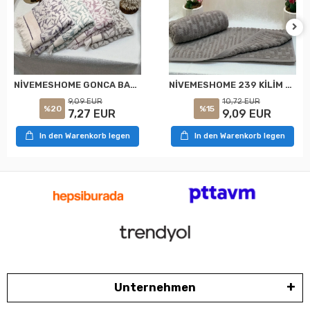
NİVEMESHOME GONCA BAHAR ASORTİ HAVLU
NİVEMESHOME 239 KİLİM GRİ HAVLU NURPAK
9,09 EUR
10,72 EUR
%20
%15
7,27 EUR
9,09 EUR
In den Warenkorb legen
In den Warenkorb legen
Unternehmen