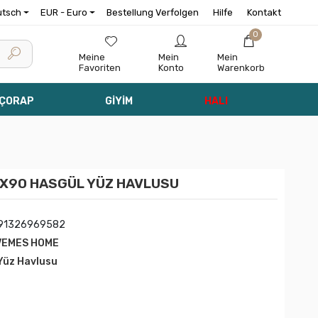
utsch
EUR - Euro
Bestellung Verfolgen
Hilfe
Kontakt
0
Meine
Mein
Mein
Favoriten
Konto
Warenkorb
 ÇORAP
GİYİM
HALI
0X90 HASGÜL YÜZ HAVLUSU
91326969582
VEMES HOME
 Yüz Havlusu