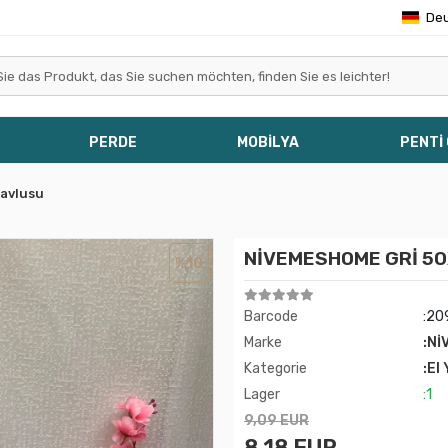
De
PERDE
MOBİLYA
PENTİ
Havlusu
NİVEMESHOME GRİ 5
%10
Barcode
:20
Marke
:Nİ
Kategorie
:El
Lager
:1
9,09 EUR
8,18 EUR