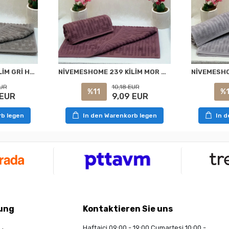
NİVEMESHOME 239 KİLİM GRİ HAVLU NURPAK
NİVEMESHOME 239 KİLİM MOR HAVLU NURPAK
EUR
10,18 EUR
%11
%1
 EUR
9,09 EUR
rb legen
In den Warenkorb legen
In 
ung
Kontaktieren Sie uns
Haftaiçi 09:00 - 19:00 Cumartesi 10:00 -