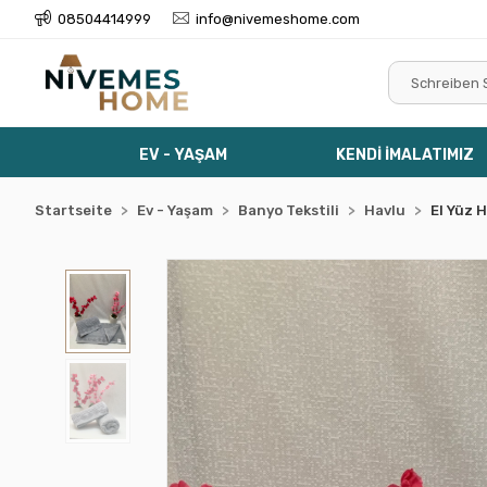
08504414999
info@nivemeshome.com
EV - YAŞAM
KENDİ İMALATIMIZ
Startseite
Ev - Yaşam
Banyo Tekstili
Havlu
El Yüz 