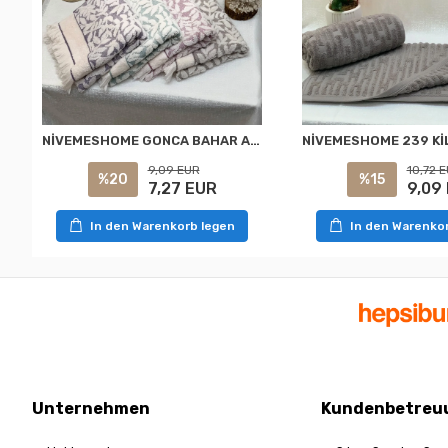
NİVEMESHOME GONCA BAHAR ASORTİ HAVLU
9,09 EUR
10,72 
%20
%15
7,27 EUR
9,09
In den Warenkorb legen
In den Warenko
Unternehmen
Kundenbetreu