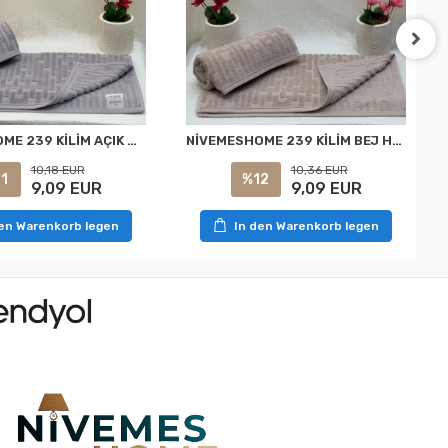
NİVEMESHOME 239 KİLİM AÇIK GRİ HAVLU NURPAK
NİVEMESHOME 239 KİLİM BEJ HAVLU NURPAK
10,18 EUR
10,36 EUR
1
%12
9,09 EUR
9,09 EUR
den Warenkorb legen
In den Warenkorb legen