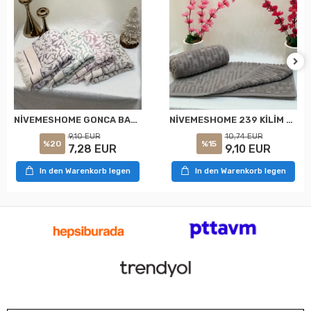
NİVEMESHOME GONCA BAHAR ASORTİ HAVLU
NİVEMESHOME 239 KİLİM GRİ HAVLU NURPAK
9,10 EUR
10,74 EUR
%20
%15
7,28 EUR
9,10 EUR
In den Warenkorb legen
In den Warenkorb legen