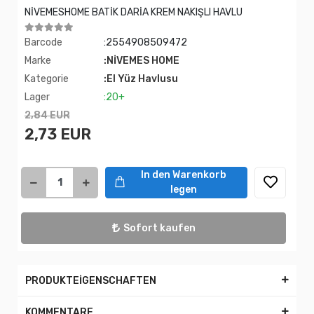
NİVEMESHOME BATİK DARİA KREM NAKIŞLI HAVLU
Barcode
:2554908509472
Marke
:NİVEMES HOME
Kategorie
:El Yüz Havlusu
Lager
:20+
2,84 EUR
2,73 EUR
In den Warenkorb
legen
Sofort kaufen
PRODUKTEİGENSCHAFTEN
KOMMENTARE