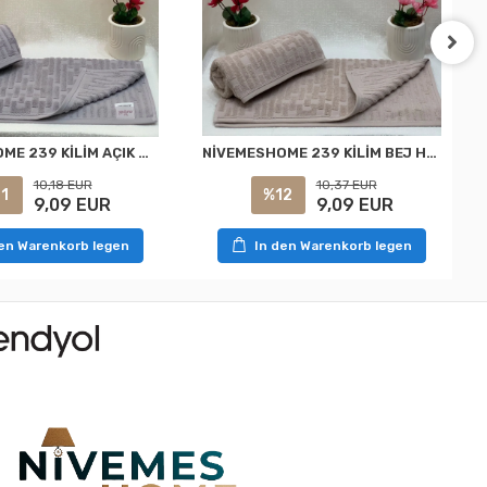
NİVEMESHOME 239 KİLİM AÇIK GRİ HAVLU NURPAK
NİVEMESHOME 239 KİLİM BEJ HAVLU NURPAK
10,18 EUR
10,37 EUR
1
%12
9,09 EUR
9,09 EUR
den Warenkorb legen
In den Warenkorb legen