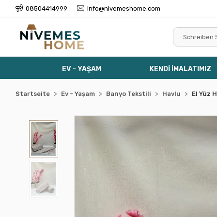
08504414999
info@nivemeshome.com
EV - YAŞAM
KENDİ İMALATIMIZ
Startseite
Ev - Yaşam
Banyo Tekstili
Havlu
El Yüz 