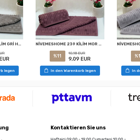
NİVEMESHOME 239 KİLİM GRİ HAVLU NURPAK
NİVEMESHOME 239 KİLİM MOR HAVLU NURPAK
EUR
10,18 EUR
%11
%1
 EUR
9,09 EUR
rb legen
In den Warenkorb legen
In 
ung
Kontaktieren Sie uns
Haftaiçi 09:00 - 19:00 Cumartesi 10:00 -