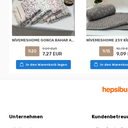
NİVEMESHOME GONCA BAHAR ASORTİ HAVLU
9,09 EUR
10,73 
%20
%15
7,27 EUR
9,09
In den Warenkorb legen
In den Warenko
Unternehmen
Kundenbetreu