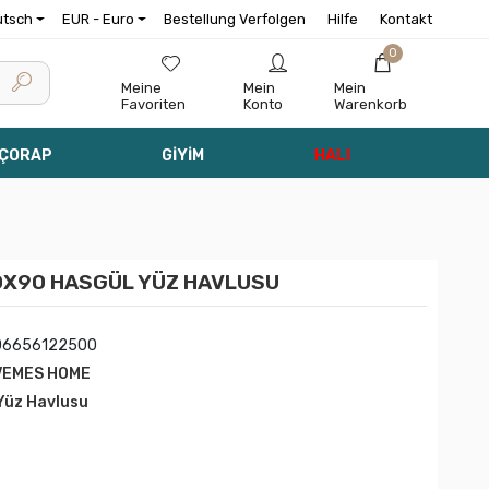
utsch
EUR - Euro
Bestellung Verfolgen
Hilfe
Kontakt
0
Meine
Mein
Mein
Favoriten
Konto
Warenkorb
 ÇORAP
GİYİM
HALI
0X90 HASGÜL YÜZ HAVLUSU
06656122500
VEMES HOME
 Yüz Havlusu