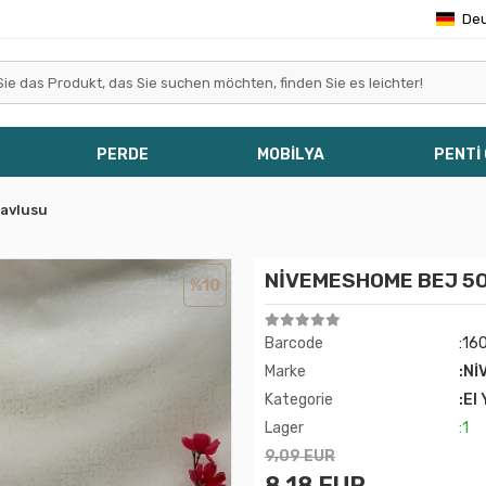
De
PERDE
MOBİLYA
PENTİ
Havlusu
NİVEMESHOME BEJ 5
%10
Barcode
:16
Marke
:Nİ
Kategorie
:El
Lager
:1
9,09 EUR
8,18 EUR