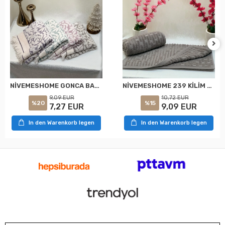
NİVEMESHOME GONCA BAHAR ASORTİ HAVLU
NİVEMESHOME 239 KİLİM GRİ HAVLU NURPAK
9,09 EUR
10,72 EUR
%20
%15
7,27 EUR
9,09 EUR
In den Warenkorb legen
In den Warenkorb legen