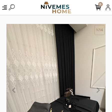
0
%14