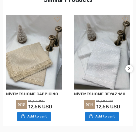
NİVEMESHOME CAPPİCİNO 160X220 KDK FRANSIZ DANTELLİ MASA ÖRTÜSÜ
NİVEMESHOME BEYAZ 160X220 KDK FRANSIZ DANTELLİ MASA ÖRTÜSÜ
14,47 USD
14,68 USD
%13
%14
12,58 USD
12,58 USD
Add to cart
Add to cart