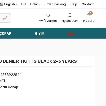
English
USD - Dolar
Order Tracking
Help
Contact
0
My favorites
My account
My cart
 ÇORAP
GİYİM
HALI
0 DENIER TIGHTS BLACK 2-3 YEARS
14858922844
NTİ
lotlu Çorap