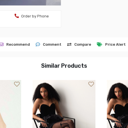
Order by Phone
Recommend
Comment
Compare
Price Alert
Similar Products