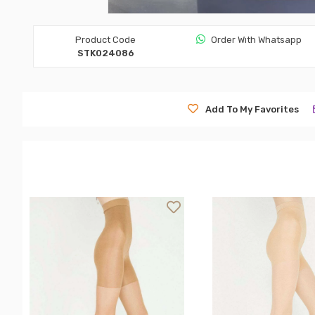
Product Code
Order Wıth Whatsapp
STK024086
Add To My Favorites