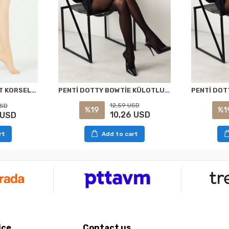
PENTİ DOTTY BOWTİE KÜLOTLU ÇORAP SİYAH S/M
PENTİ AÇIK TEN SİLUET KORSELİ KÜLOTLU ÇORAP XXL
12,59 USD
USD
%19
%1
10,26 USD
 USD
Add to cart
rt
ice
Contact us