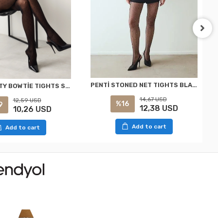
PENTİ STONED NET TIGHTS BLACK S/M
PENTİ DOTTY BOWTİE TIGHTS SOCKS BLACK L/XL
14,67 USD
12,59 USD
%16
9
12,38 USD
10,26 USD
Add to cart
Add to cart