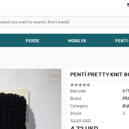
PERDE
MOBİLYA
PENTİ
PENTİ PRETTY KNIT 8
%63
Barcode
:67
Brand
:PE
Category
:Kü
Stock
:5
12,59 USD
4,72 USD