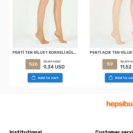
PENTİ TEN SİLUET KORSELİ KÜLOTLU ÇORAP XXL
12,59 USD
12,59 
%26
%9
9,34 USD
11,52
Add to cart
Add to ca
Institutional
Customer serv