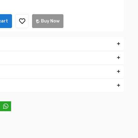
cart
Buy Now