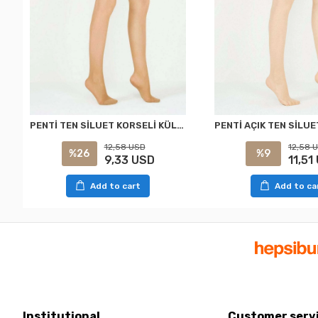
PENTİ TEN SİLUET KORSELİ KÜLOTLU ÇORAP XXL
12,58 USD
12,58 
%26
%9
9,33 USD
11,51
Add to cart
Add to ca
Institutional
Customer serv