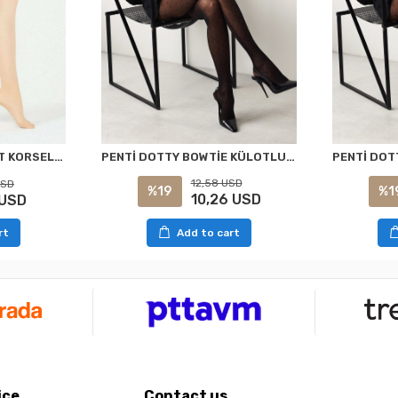
PENTİ DOTTY BOWTİE KÜLOTLU ÇORAP SİYAH S/M
PENTİ AÇIK TEN SİLUET KORSELİ KÜLOTLU ÇORAP XXL
12,58 USD
USD
%19
%1
10,26 USD
 USD
Add to cart
rt
ice
Contact us