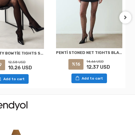
PENTİ STONED NET TIGHTS BLACK S/M
PENTİ DOTTY BOWTİE TIGHTS SOCKS BLACK L/XL
14,66 USD
12,58 USD
%16
9
12,37 USD
10,26 USD
Add to cart
Add to cart