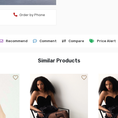
Order by Phone
Recommend
Comment
Compare
Price Alert
Similar Products