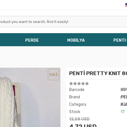
PERDE
MOBİLYA
PENTİ
PENTİ PRETTY KNIT 8
%63
Barcode
:88
Brand
:PE
Category
:Kü
Stock
:17
12,58 USD
4,72 USD