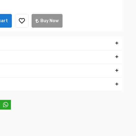
cart
Buy Now