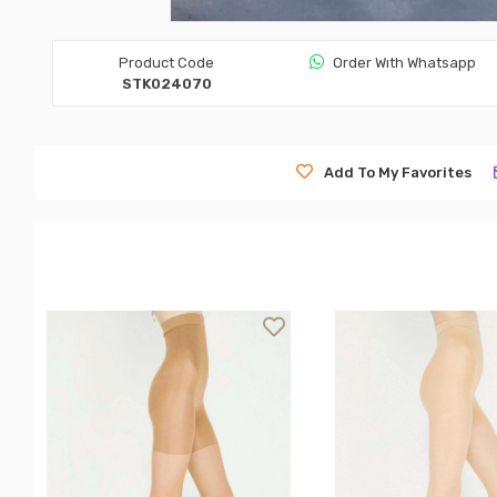
Product Code
Order Wıth Whatsapp
STK024070
Add To My Favorites