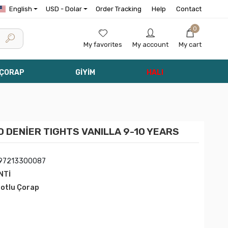
English
USD - Dolar
Order Tracking
Help
Contact
0
My favorites
My account
My cart
 ÇORAP
GİYİM
HALI
0 DENİER TIGHTS VANILLA 9-10 YEARS
97213300087
NTİ
lotlu Çorap