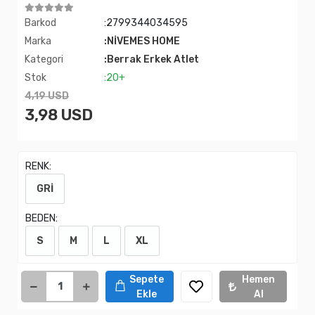
Barkod
:2799344034595
Marka
:NİVEMES HOME
Kategori
:Berrak Erkek Atlet
Stok
:20+
4,19 USD
3,98 USD
RENK:
GRİ
BEDEN:
S
M
L
XL
Sepete
Hemen
Ekle
Al