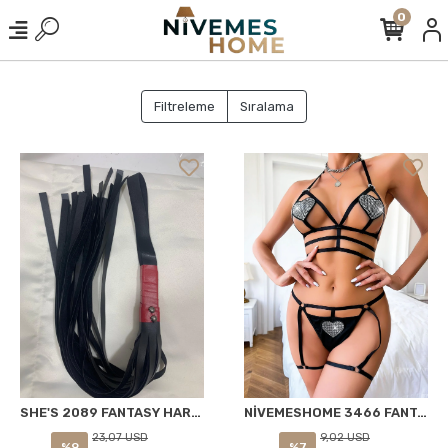
0
Filtreleme
Sıralama
NİVEMESHOME 3466 FANTAZİ TAKIM SİYAH NIGHTLIGHT
SHE'S 2089 FANTASY HARNESS ACCESORIO NEGRO ESTÁNDAR
9,02 USD
23,07 USD
%7
%9