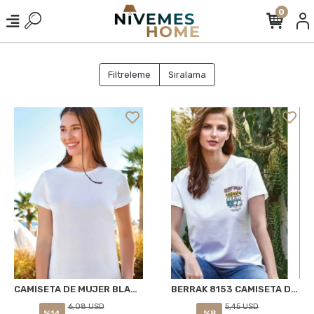
0
Filtreleme
Sıralama
BERRAK 8153 CAMISETA DE MUJER BLANCA
CAMISETA DE MUJER BLANCA BERRAK 8133
5,45 USD
6,08 USD
%8
%14