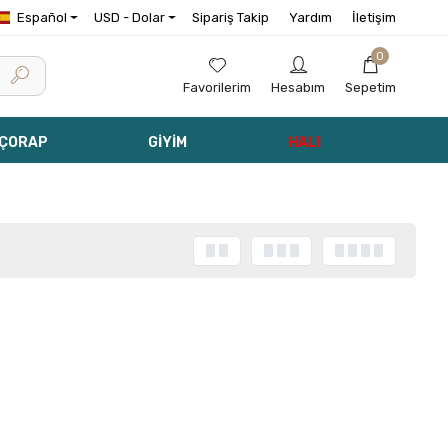
Español
USD - Dolar
Sipariş Takip
Yardım
İletişim
0
Favorilerim
Hesabım
Sepetim
 ÇORAP
GİYİM
HALI