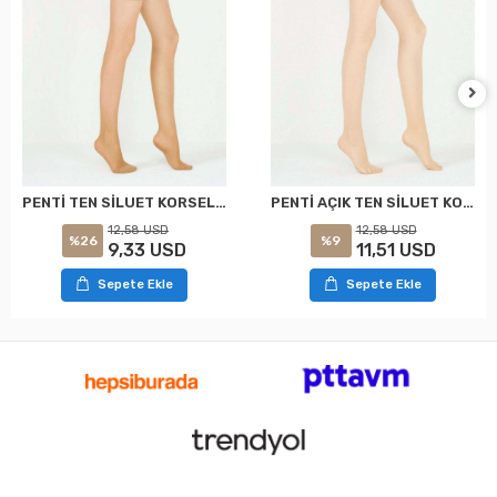
PENTİ TEN SİLUET KORSELİ KÜLOTLU ÇORAP XXL
PENTİ AÇIK TEN SİLUET KORSELİ KÜLOTLU ÇORAP XXL
12,58 USD
12,58 USD
%26
%9
9,33 USD
11,51 USD
Sepete Ekle
Sepete Ekle