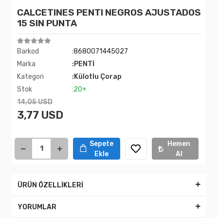
CALCETINES PENTI NEGROS AJUSTADOS
15 SIN PUNTA
Barkod
:8680071445027
Marka
:PENTİ
Kategori
:Külotlu Çorap
Stok
:20+
14,05 USD
3,77 USD
Sepete
Hemen
Ekle
Al
ÜRÜN ÖZELLİKLERİ
YORUMLAR