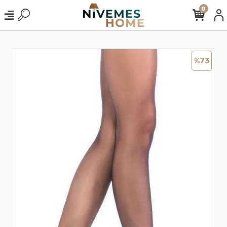
0
%73