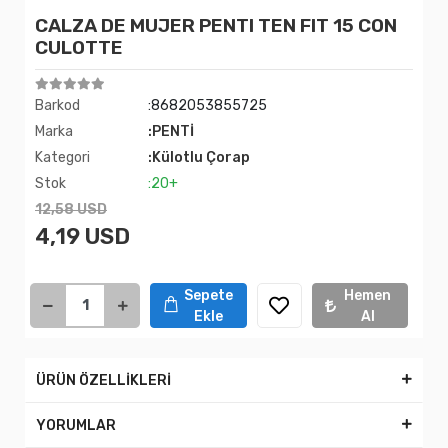
CALZA DE MUJER PENTI TEN FIT 15 CON
CULOTTE
Barkod
:8682053855725
Marka
:PENTİ
Kategori
:Külotlu Çorap
Stok
:20+
12,58 USD
4,19 USD
Sepete
Hemen
Ekle
Al
ÜRÜN ÖZELLİKLERİ
YORUMLAR