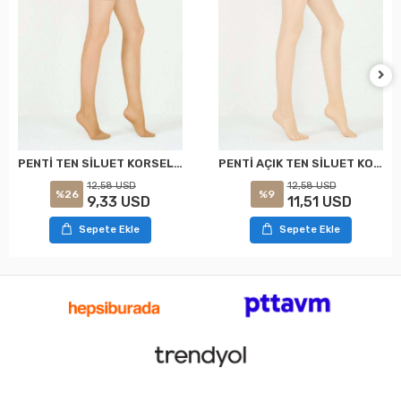
PENTİ TEN SİLUET KORSELİ KÜLOTLU ÇORAP XXL
PENTİ AÇIK TEN SİLUET KORSELİ KÜLOTLU ÇORAP XXL
12,58 USD
12,58 USD
%26
%9
9,33 USD
11,51 USD
Sepete Ekle
Sepete Ekle