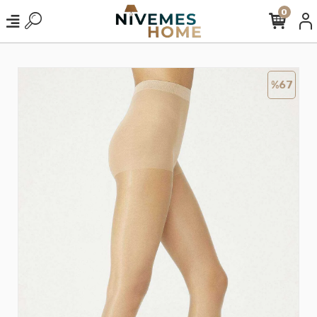
0
%67