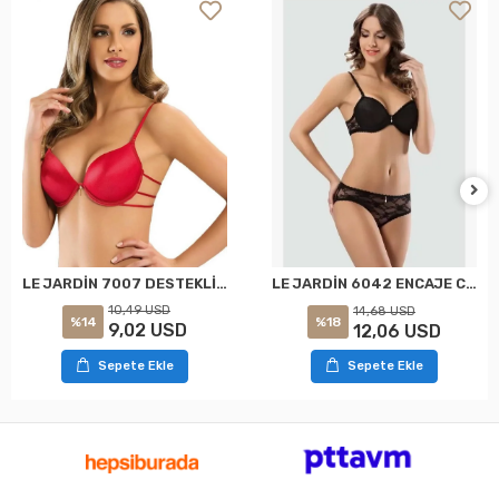
LE JARDİN 7007 DESTEKLİ DOLGULU BİYELİ ARKASI DEKOLTELİ SÜTYEN KIRMIZI
LE JARDİN 6042 ENCAJE CUBIERTO CONJUNTO DE SUJETADOR NEGRO
10,49 USD
14,68 USD
%14
%18
9,02 USD
12,06 USD
Sepete Ekle
Sepete Ekle