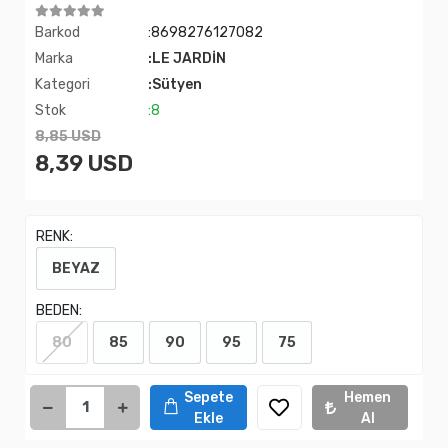
Barkod
:8698276127082
Marka
:LE JARDİN
Kategori
:Sütyen
Stok
:8
8,85 USD
8,39 USD
RENK:
BEYAZ
BEDEN:
80
85
90
95
75
Sepete
Hemen
Ekle
Al