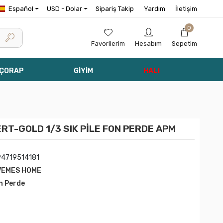
Español
USD - Dolar
Sipariş Takip
Yardım
İletişim
0
Favorilerim
Hesabım
Sepetim
 ÇORAP
GİYİM
HALI
T-GOLD 1/3 SIK PİLE FON PERDE APM
94719514181
VEMES HOME
n Perde