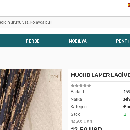
PERDE
MOBİLYA
PENTİ
MUCHO LAMER LACİVER
%14
Barkod
:15
Marka
:Nİ
Kategori
:Fo
Stok
:2
14,69 USD
12,59 USD