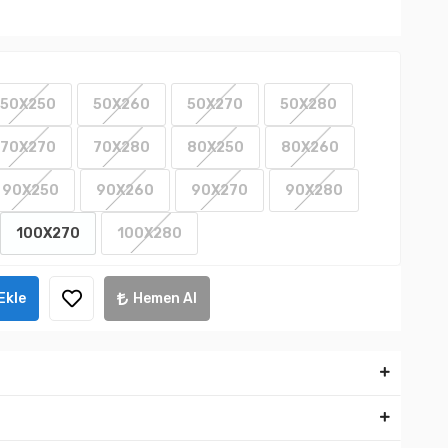
50X250
50X260
50X270
50X280
70X270
70X280
80X250
80X260
90X250
90X260
90X270
90X280
100X270
100X280
Ekle
Hemen Al