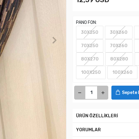
PANO FON:
30X250
30X260
70X250
70X260
80X270
80X280
100X250
100X260
Sepete 
ÜRÜN ÖZELLİKLERİ
YORUMLAR