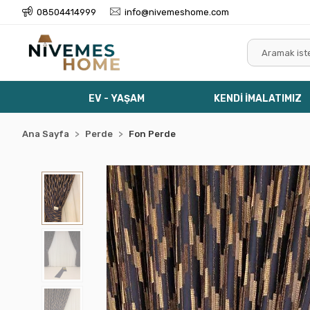
08504414999
info@nivemeshome.com
EV - YAŞAM
KENDİ İMALATIMIZ
Ana Sayfa
Perde
Fon Perde