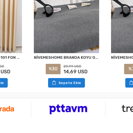
NİVEMESHOME ELİS V-101 FON PERDE 1/3 SIK PİLELİ PERDE APM
NİVEMESHOME BRANDA KOYU GRİ BALKON PERDESİ
USD
20,99 USD
%30
%
 USD
14,69 USD
le
Sepete Ekle