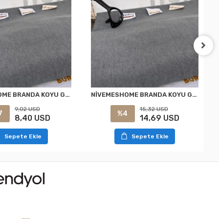
NİVEMESHOME BRANDA KOYU GRİ BALKON PERDESİ
NİVEMESHOME BRANDA KOYU GRİ BALKON PERDESİ
9,02 USD
15,32 USD
7
%4
8,40 USD
14,69 USD
Sepete Ekle
Sepete Ekle