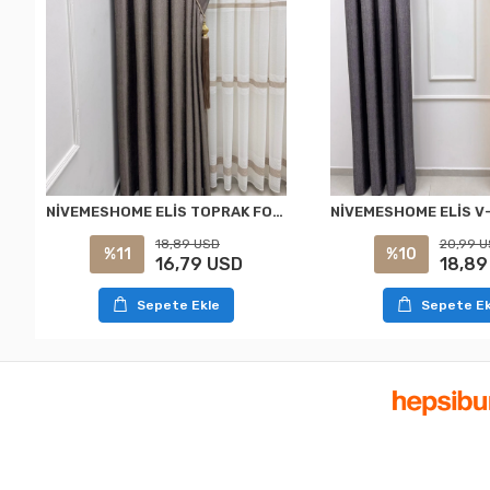
NİVEMESHOME ELİS TOPRAK FON PERDE 1/3 SIK PİLELİ PERDE APM
18,89 USD
20,99 
%11
%10
16,79 USD
18,89
Sepete Ekle
Sepete Ek