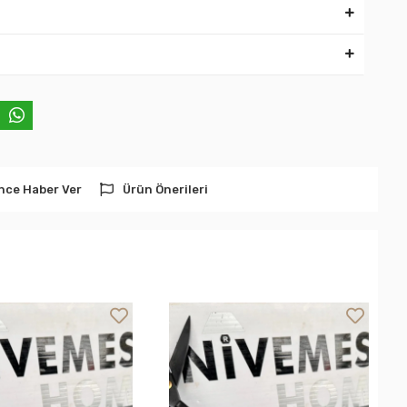
nce Haber Ver
Ürün Önerileri