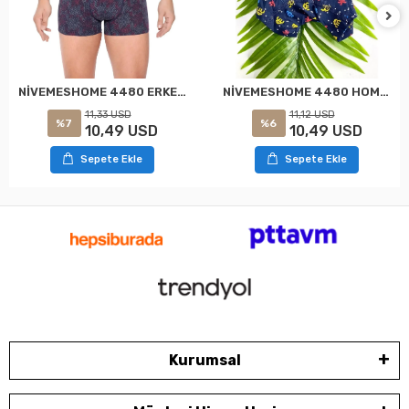
NİVEMESHOME 4480 ERKEK LYCRALI COTTON BOXER AZUL ROJO ESTAMPADO XL CLARO
NİVEMESHOME 4480 HOMBRE LYCRA ALGODÓN BOXER AZUL MARINO ESTAMPADO PACKMAN XL CLARO
11,33 USD
11,12 USD
%7
%6
10,49 USD
10,49 USD
Sepete Ekle
Sepete Ekle
Kurumsal