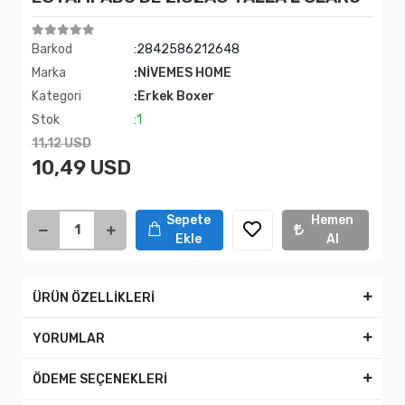
Barkod
:2842586212648
Marka
:NİVEMES HOME
Kategori
:Erkek Boxer
Stok
:1
11,12 USD
10,49 USD
Sepete
Hemen
Ekle
Al
ÜRÜN ÖZELLİKLERİ
YORUMLAR
ÖDEME SEÇENEKLERİ