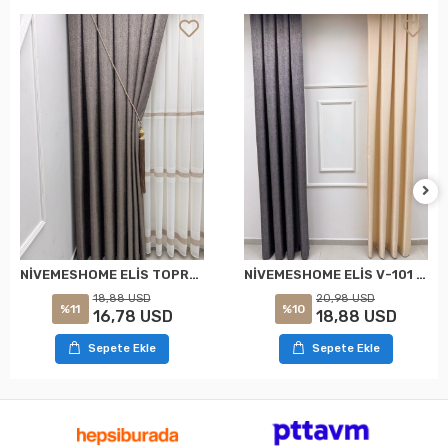
NİVEMESHOME ELİS TOPRAK FON PERDE 1/3 SIK PİLELİ PERDE APM
NİVEMESHOME ELİS V-101 FON PERDE 1/3 SIK PİLELİ PERDE APM
18,88 USD
20,98 USD
%11
%10
16,78 USD
18,88 USD
Sepete Ekle
Sepete Ekle