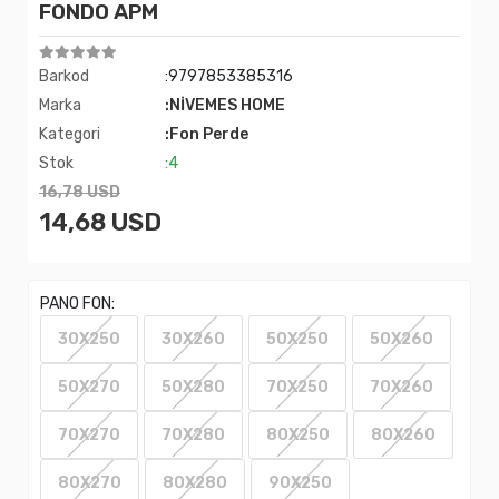
FONDO APM
Barkod
:9797853385316
Marka
:NİVEMES HOME
Kategori
:Fon Perde
Stok
:4
16,78 USD
14,68 USD
PANO FON:
30X250
30X260
50X250
50X260
50X270
50X280
70X250
70X260
70X270
70X280
80X250
80X260
80X270
80X280
90X250