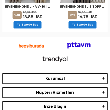
NİVEMESHOME LİNA V-101 KREM 1/3 PİLELİ FON PERDE
NİVEMESHOME ELİS TOPRAK FON PERDE 1/3 SIK PİLELİ PERDE APM
20,97 USD
18,88 USD
%10
%11
18,88 USD
16,78 USD
Sepete Ekle
Sepete Ekle
Kurumsal
Müşteri Hizmetleri
Bize Ulaşın