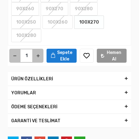
90X260
90X270
90X280
100X250
100X260
100X270
100X280
Sepete
Hemen
Ekle
Al
ÜRÜN ÖZELLİKLERİ
YORUMLAR
ÖDEME SEÇENEKLERİ
GARANTİ VE TESLİMAT