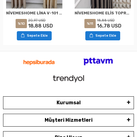
NİVEMESHOME LİNA V-101 KREM 1/3 PİLELİ FON PERDE
NİVEMESHOME ELİS TOPRAK FON PERDE 1/3 SIK PİLELİ PERDE APM
20,97 USD
18,88 USD
%10
%11
18,88 USD
16,78 USD
Sepete Ekle
Sepete Ekle
Kurumsal
Müşteri Hizmetleri