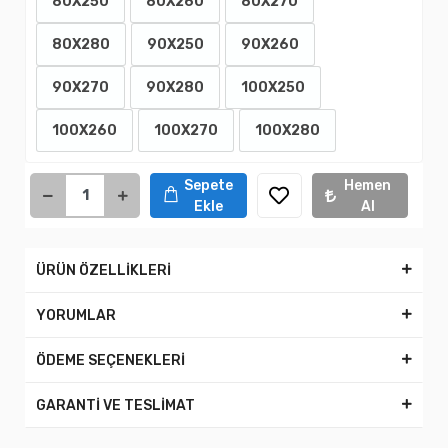
80X250
80X260
80X270
80X280
90X250
90X260
90X270
90X280
100X250
100X260
100X270
100X280
Sepete
Hemen
Ekle
Al
ÜRÜN ÖZELLİKLERİ
YORUMLAR
ÖDEME SEÇENEKLERİ
GARANTİ VE TESLİMAT