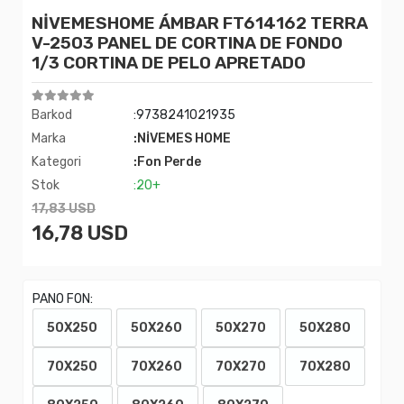
NİVEMESHOME ÁMBAR FT614162 TERRA
V-2503 PANEL DE CORTINA DE FONDO
1/3 CORTINA DE PELO APRETADO
Barkod
:9738241021935
Marka
:NİVEMES HOME
Kategori
:Fon Perde
Stok
:20+
17,83 USD
16,78 USD
PANO FON:
50X250
50X260
50X270
50X280
70X250
70X260
70X270
70X280