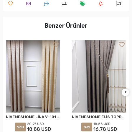
Benzer Ürünler
NİVEMESHOME LİNA V-101 KREM 1/3 PİLELİ FON PERDE
NİVEMESHOME ELİS TOPRAK FON PERDE 1/3 SIK PİLELİ PERDE APM
20,97 USD
18,88 USD
%10
%11
18,88 USD
16,78 USD