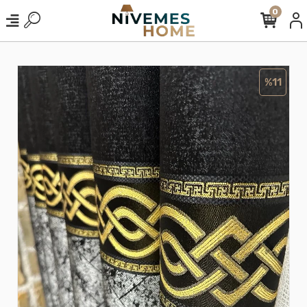
0
%11