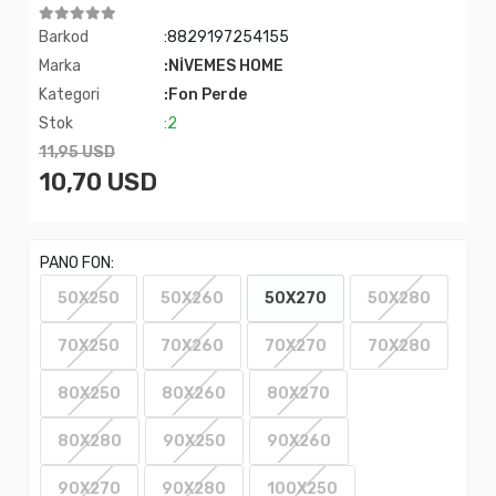
Barkod
:8829197254155
Marka
:NİVEMES HOME
Kategori
:Fon Perde
Stok
:2
11,95 USD
10,70 USD
PANO FON:
50X250
50X260
50X270
50X280
70X250
70X260
70X270
70X280
80X250
80X260
80X270
80X280
90X250
90X260
90X270
90X280
100X250