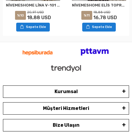
NİVEMESHOME LİNA V-101 KREM 1/3 PİLELİ FON PERDE
NİVEMESHOME ELİS TOPRAK FON PERDE 1/3 SIK PİLELİ PERDE APM
20,97 USD
18,88 USD
%10
%11
18,88 USD
16,78 USD
Sepete Ekle
Sepete Ekle
Kurumsal
Müşteri Hizmetleri
Bize Ulaşın