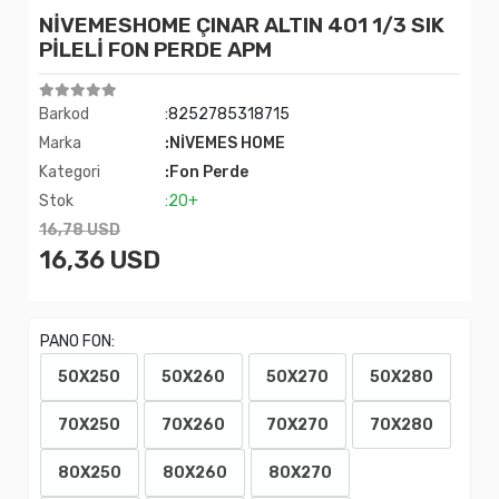
NİVEMESHOME ÇINAR ALTIN 401 1/3 SIK
PİLELİ FON PERDE APM
Barkod
:8252785318715
Marka
:NİVEMES HOME
Kategori
:Fon Perde
Stok
:20+
16,78 USD
16,36 USD
PANO FON:
50X250
50X260
50X270
50X280
70X250
70X260
70X270
70X280
80X250
80X260
80X270