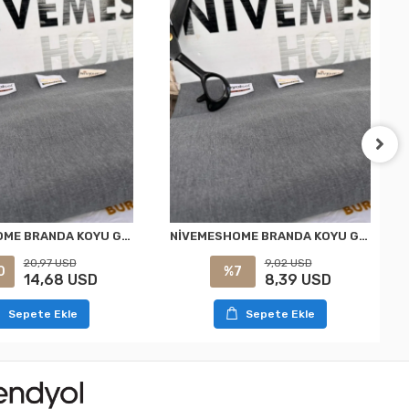
NİVEMESHOME BRANDA KOYU GRİ BALKON PERDESİ
NİVEMESHOME BRANDA KOYU GRİ BALKON PERDESİ
20,97 USD
9,02 USD
0
%7
14,68 USD
8,39 USD
Sepete Ekle
Sepete Ekle