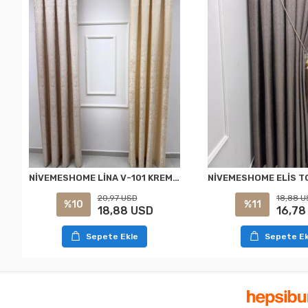
NİVEMESHOME LİNA V-101 KREM 1/3 PİLELİ FON PERDE
20,97 USD
18,88 U
%10
%11
18,88 USD
16,78
Sepete Ekle
Sepete Ek