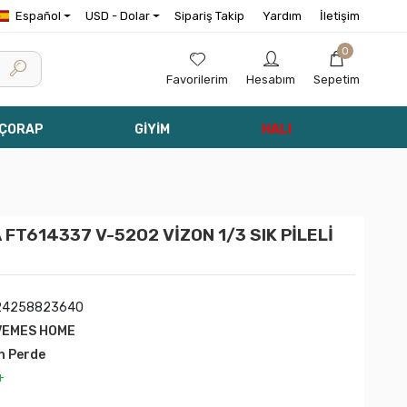
Español
USD - Dolar
Sipariş Takip
Yardım
İletişim
0
Favorilerim
Hesabım
Sepetim
 ÇORAP
GİYİM
HALI
T614337 V-5202 VİZON 1/3 SIK PİLELİ
24258823640
VEMES HOME
n Perde
+