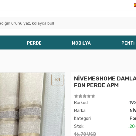
PERDE
MOBİLYA
PENTİ
NİVEMESHOME DAMLA F
%1
FON PERDE APM
Barkod
:19
Marka
:Nİ
Kategori
:Fo
Stok
:20
16,78 USD