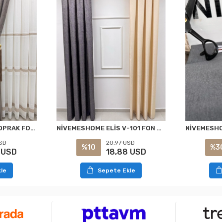
NİVEMESHOME ELİS TOPRAK FON PERDE 1/3 SIK PİLELİ PERDE APM
NİVEMESHOME ELİS V-101 FON PERDE 1/3 SIK PİLELİ PERDE APM
SD
20,97 USD
%10
%3
 USD
18,88 USD
le
Sepete Ekle