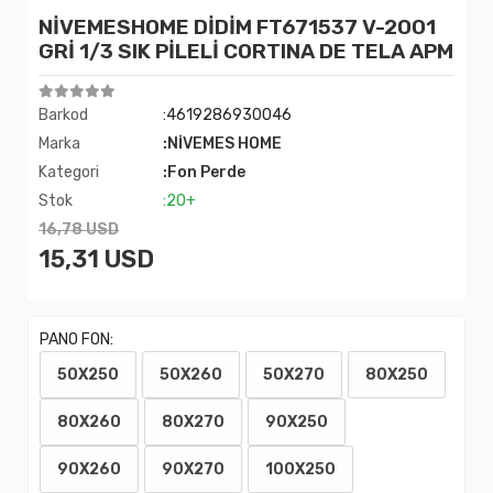
NİVEMESHOME DİDİM FT671537 V-2001
GRİ 1/3 SIK PİLELİ CORTINA DE TELA APM
Barkod
:4619286930046
Marka
:NİVEMES HOME
Kategori
:Fon Perde
Stok
:20+
16,78 USD
15,31 USD
PANO FON:
50X250
50X260
50X270
80X250
80X260
80X270
90X250
90X260
90X270
100X250