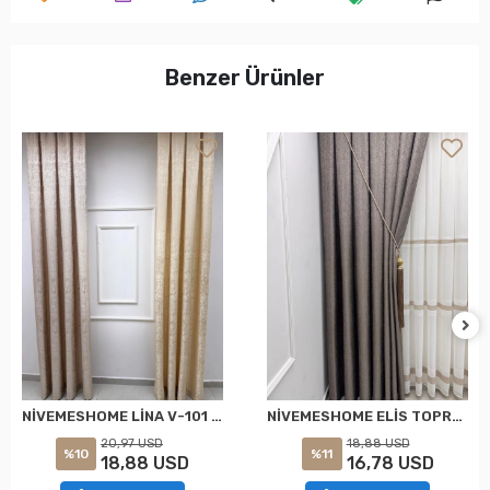
Benzer Ürünler
NİVEMESHOME LİNA V-101 KREM 1/3 PİLELİ FON PERDE
NİVEMESHOME ELİS TOPRAK FON PERDE 1/3 SIK PİLELİ PERDE APM
20,97 USD
18,88 USD
%10
%11
18,88 USD
16,78 USD