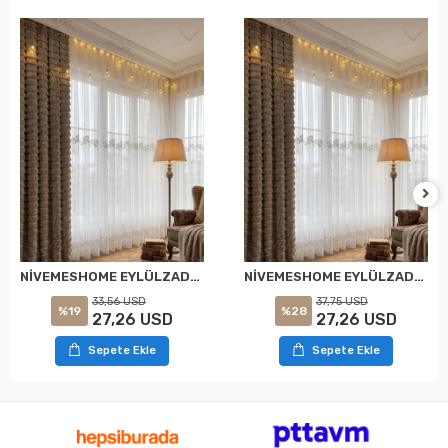
NİVEMESHOME EYLÜLZADE GOLD DETAY 1/2,5 PİLELİ TÜL PERDE APM
NİVEMESHOME EYLÜLZADE GOLD DETAY 1/3 PİLELİ TÜL PERDE APM
33,56 USD
37,75 USD
%19
%28
27,26 USD
27,26 USD
Sepete Ekle
Sepete Ekle