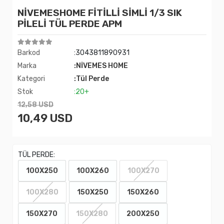
NİVEMESHOME FİTİLLİ SİMLİ 1/3 SIK
PİLELİ TÜL PERDE APM
Barkod
:3043811890931
Marka
:NİVEMES HOME
Kategori
:Tül Perde
Stok
:20+
12,58 USD
10,49 USD
TÜL PERDE:
100X250
100X260
100X270
100X280
150X250
150X260
150X270
150X280
200X250