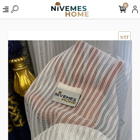
0
%17