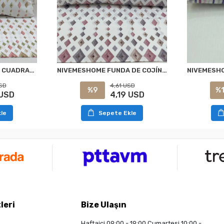
FUNDA DE ALMOHADA CUADRADA DE 2 PIEZAS CON ESTAMPADO DE MODELO DE NÍVEMESHOME CON TAPA DE 50X70
NIVEMESHOME FUNDA DE COJÍN RECTANGULAR CON ESTAMPADO DE MODELO 2 PIEZAS CON CIERRE 50X70
SD
4,61 USD
%9
%
 USD
4,19 USD
le
Sepete Ekle
leri
Bize Ulaşın
Haftaiçi 09:00 - 19:00 Cumartesi 10:00 -