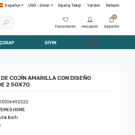
Español
USD - Dolar
Sipariş Takip
Yardım
İletişim
0
Favorilerim
Hesabım
Sepetim
 ÇORAP
GİYİM
HALI
DE COJÍN AMARILLA CON DISEÑO
E 2 50X70
03006492322
VEMES HOME
tık Kılıfı
+