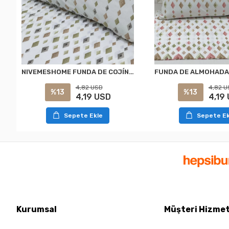
NIVEMESHOME FUNDA DE COJÍN CUADRADO CON ESTAMPADO MODELO 2 PIEZAS 50X70
4,82 USD
4,82 U
%13
%13
4,19 USD
4,19
Sepete Ekle
Sepete Ek
Kurumsal
Müşteri Hizmet