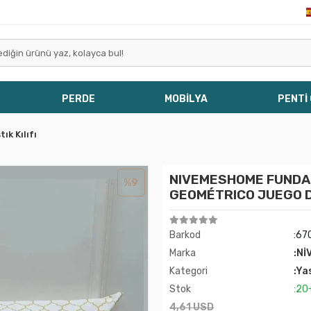
PERDE
MOBİLYA
PENTİ
tık Kılıfı
NIVEMESHOME FUNDA 
%9
GEOMÉTRICO JUEGO D
Barkod
:67
Marka
:Nİ
Kategori
:Yas
Stok
:20
4,61 USD