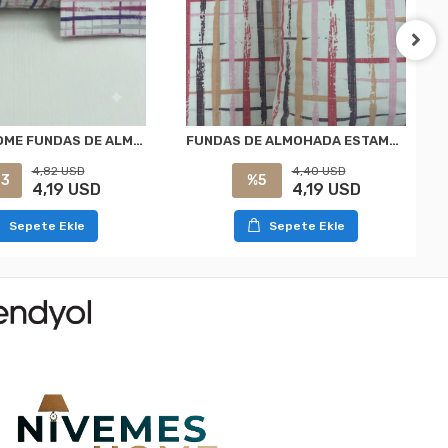
FUNDAS DE ALMOHADA ESTAMPADA CON DISEÑO DE PINTURA NİVEMESHOME PACK DE 2 CON CIERRE 50X70
NIVEMESHOME FUNDAS DE ALMOHADA ESTAMPADA DE 2 PIEZAS CON CIERRE 50X70
4,40 USD
4,82 USD
%5
13
4,19 USD
4,19 USD
Sepete Ekle
Sepete Ekle