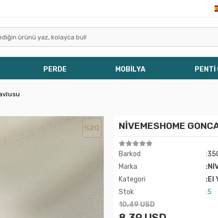
PERDE
MOBİLYA
PENTİ
avlusu
NİVEMESHOME GONCA
%20
Barkod
:3
Marka
:Nİ
Kategori
:El
Stok
:5
10,49 USD
8,39 USD