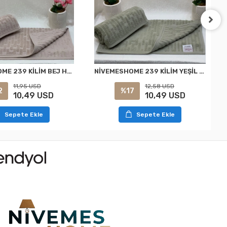
NİVEMESHOME 239 KİLİM BEJ HAVLU NURPAK
NİVEMESHOME 239 KİLİM YEŞİL HAVLU NURPAK
11,95 USD
12,58 USD
2
%17
10,49 USD
10,49 USD
Sepete Ekle
Sepete Ekle