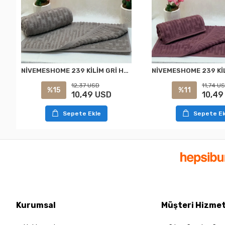
NİVEMESHOME 239 KİLİM GRİ HAVLU NURPAK
12,37 USD
11,74 U
%15
%11
10,49 USD
10,49
Sepete Ekle
Sepete Ek
Kurumsal
Müşteri Hizmet