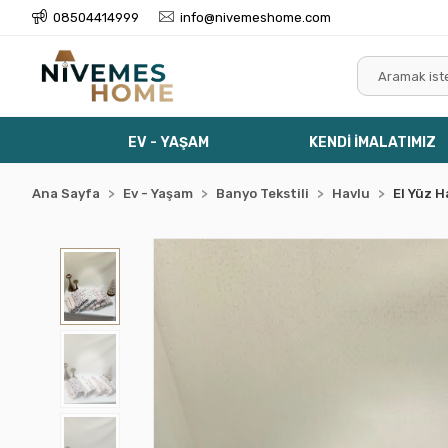
08504414999
info@nivemeshome.com
EV - YAŞAM
KENDİ İMALATIMIZ
Ana Sayfa
Ev - Yaşam
Banyo Tekstili
Havlu
El Yüz H