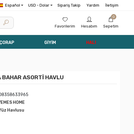
Español
USD - Dolar
Sipariş Takip
Yardım
İletişim
0
Favorilerim
Hesabım
Sepetim
 ÇORAP
GİYİM
HALI
 BAHAR ASORTİ HAVLU
508358633965
VEMES HOME
 Yüz Havlusu