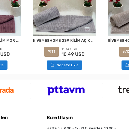
NİVEMESHOME 239 KİLİM MOR HAVLU NURPAK
NİVEMESHOME 239 KİLİM AÇIK GRİ HAVLU NURPAK
SD
11,74 USD
%11
%1
 USD
10,49 USD
le
Sepete Ekle
leri
Bize Ulaşın
Haftaiçi 09:00 - 19:00 Cumartesi 10:00 -