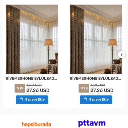
NİVEMESHOME EYLÜLZADE GOLD DETAY 1/2,5 PİLELİ TÜL PERDE APM
NİVEMESHOME EYLÜLZADE GOLD DETAY 1/3 PİLELİ TÜL PERDE APM
33,56 USD
37,75 USD
%19
%28
27,26 USD
27,26 USD
Sepete Ekle
Sepete Ekle