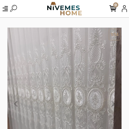
0
%14