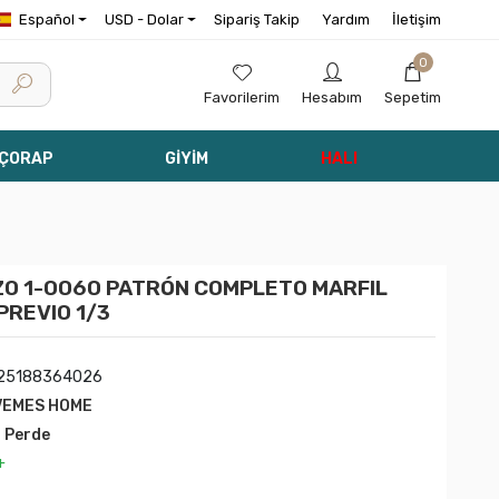
Español
USD - Dolar
Sipariş Takip
Yardım
İletişim
0
Favorilerim
Hesabım
Sepetim
 ÇORAP
GİYİM
HALI
O 1-0060 PATRÓN COMPLETO MARFIL
PREVIO 1/3
25188364026
VEMES HOME
l Perde
+