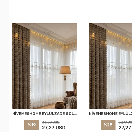
NİVEMESHOME EYLÜLZADE GOLD DETAY 1/2,5 PİLELİ TÜL PERDE APM
33,57 USD
37,77 U
%19
%28
27,27 USD
27,27