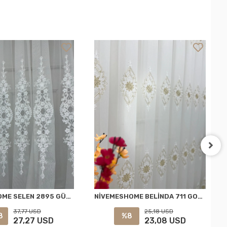
NİVEMESHOME SELEN 2895 GÜMÜŞ 1/3 PİLELİ TÜL PERDE APM
NİVEMESHOME BELİNDA 711 GOLD 1/2,5 PİLELİ TÜL PERDE APM
37,77 USD
25,18 USD
8
%8
27,27 USD
23,08 USD