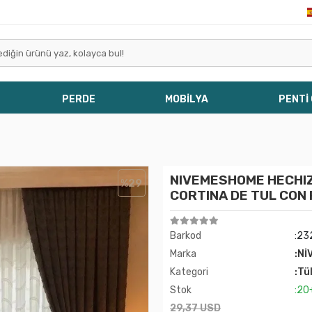
PERDE
MOBİLYA
PENTİ
NIVEMESHOME HECHIZ
%29
CORTINA DE TUL CON 
Barkod
:23
Marka
:Nİ
Kategori
:Tü
Stok
:20
29,37 USD