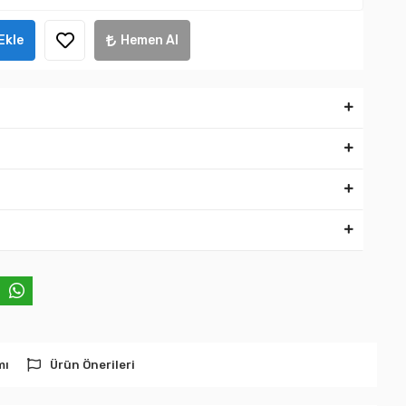
Ekle
Hemen Al
mı
Ürün Önerileri