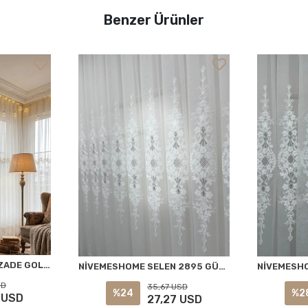
Benzer Ürünler
NİVEMESHOME EYLÜLZADE GOLD DETAY 1/3 PİLELİ TÜL PERDE APM
NİVEMESHOME SELEN 2895 GÜMÜŞ 1/2,5 PİLELİ TÜL PERDE APM
SD
35,67 USD
%24
%2
 USD
27,27 USD