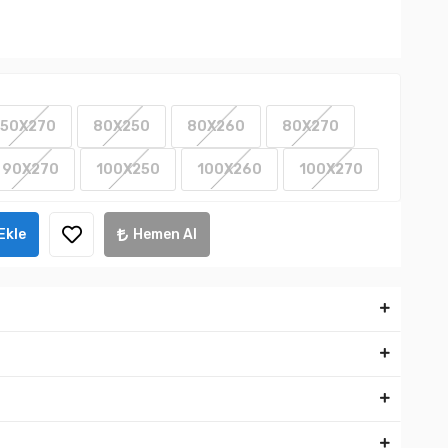
50X270
80X250
80X260
80X270
90X270
100X250
100X260
100X270
Ekle
Hemen Al