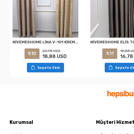
NİVEMESHOME LİNA V-101 KREM 1/3 PİLELİ FON PERDE
20,98 USD
18,88 U
%10
%11
18,88 USD
16,78
Sepete Ekle
Sepete Ek
Kurumsal
Müşteri Hizmet