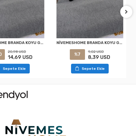
NİVEMESHOME BRANDA KOYU GRİ BALKON PERDESİ
NİVEMESHOME BRANDA KOYU GRİ BALKON PERDESİ
20,98 USD
9,02 USD
0
%7
14,69 USD
8,39 USD
Sepete Ekle
Sepete Ekle