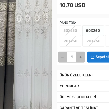
10,70 USD
PANO FON:
50X250
50X260
90X250
90X260
Sepete 
ÜRÜN ÖZELLİKLERİ
YORUMLAR
ÖDEME SEÇENEKLERİ
GARANTİ VE TESLİMAT