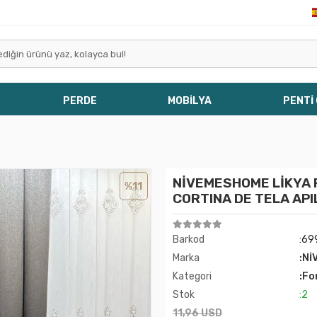
PERDE
MOBİLYA
PENTİ
NİVEMESHOME LİKYA 
%11
CORTINA DE TELA AP
Barkod
:6
Marka
:Nİ
Kategori
:Fo
Stok
:2
11,96 USD