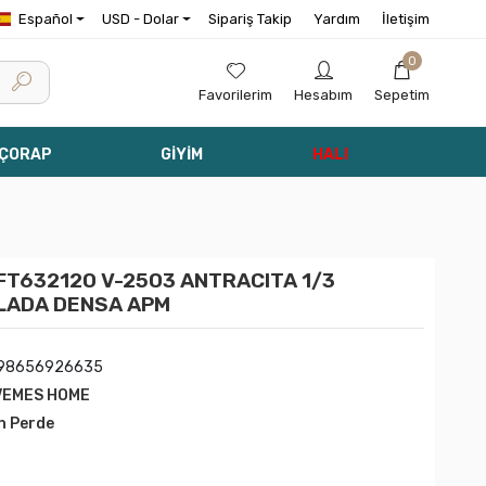
Español
USD - Dolar
Sipariş Takip
Yardım
İletişim
0
Favorilerim
Hesabım
Sepetim
 ÇORAP
GİYİM
HALI
FT632120 V-2503 ANTRACITA 1/3
ILADA DENSA APM
998656926635
VEMES HOME
n Perde