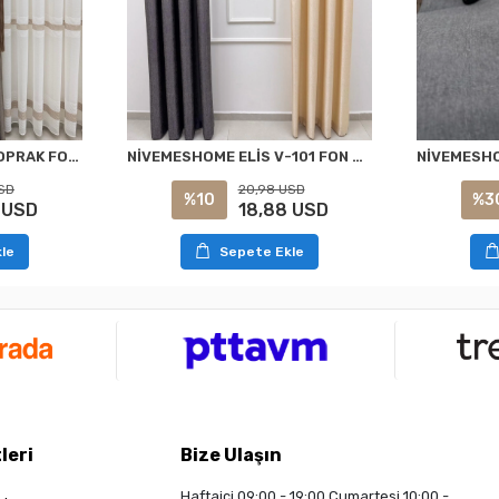
NİVEMESHOME ELİS TOPRAK FON PERDE 1/3 SIK PİLELİ PERDE APM
NİVEMESHOME ELİS V-101 FON PERDE 1/3 SIK PİLELİ PERDE APM
SD
20,98 USD
%10
%3
 USD
18,88 USD
le
Sepete Ekle
leri
Bize Ulaşın
Haftaiçi 09:00 - 19:00 Cumartesi 10:00 -