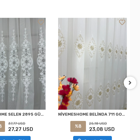
NİVEMESHOME SELEN 2895 GÜMÜŞ 1/3 PİLELİ TÜL PERDE APM
NİVEMESHOME BELİNDA 711 GOLD 1/2,5 PİLELİ TÜL PERDE APM
37,77 USD
25,18 USD
8
%8
27,27 USD
23,08 USD