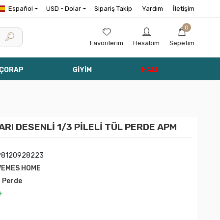
Español
USD - Dolar
Sipariş Takip
Yardım
İletişim
0
Favorilerim
Hesabım
Sepetim
 ÇORAP
GİYİM
HALI
RI DESENLİ 1/3 PİLELİ TÜL PERDE APM
98120928223
VEMES HOME
l Perde
+