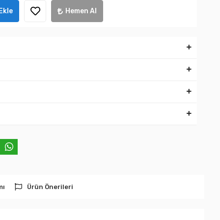
Ekle
Hemen Al
mı
Ürün Önerileri