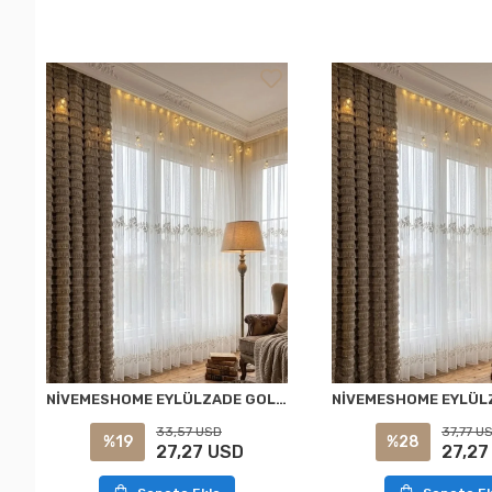
NİVEMESHOME EYLÜLZADE GOLD DETAY 1/2,5 PİLELİ TÜL PERDE APM
33,57 USD
37,77 U
%19
%28
27,27 USD
27,27