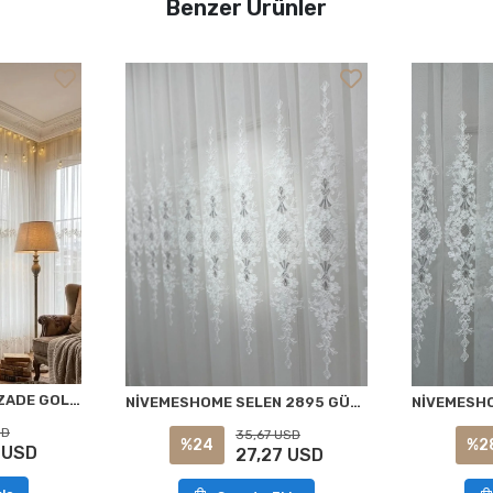
Benzer Ürünler
NİVEMESHOME EYLÜLZADE GOLD DETAY 1/3 PİLELİ TÜL PERDE APM
NİVEMESHOME SELEN 2895 GÜMÜŞ 1/2,5 PİLELİ TÜL PERDE APM
SD
35,67 USD
%24
%2
 USD
27,27 USD