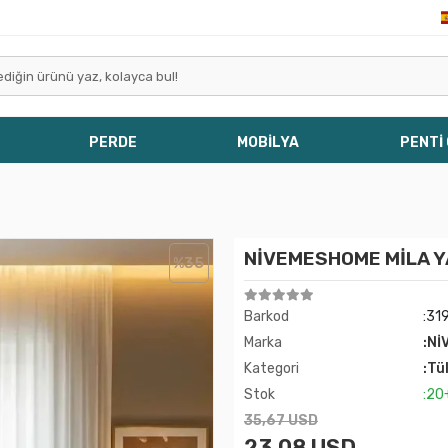
PERDE
MOBİLYA
PENTİ
NİVEMESHOME MİLA YA
%35
Barkod
:31
Marka
:Nİ
Kategori
:Tü
Stok
:20
35,67 USD
23,08 USD