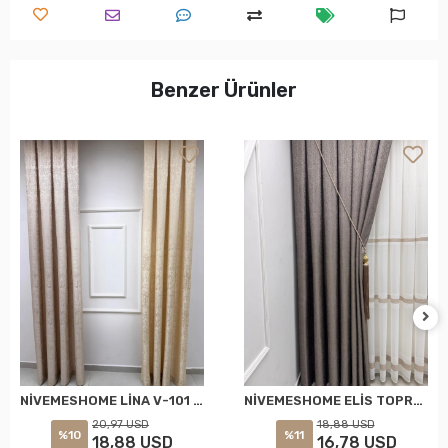
Benzer Ürünler
NİVEMESHOME LİNA V-101 KREM 1/3 PİLELİ FON PERDE
NİVEMESHOME ELİS TOPRAK FON PERDE 1/3 SIK PİLELİ PERDE APM
20,97 USD
18,88 USD
%10
%11
18,88 USD
16,78 USD