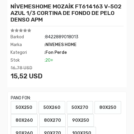
NİVEMESHOME MOZAİK FT614163 V-502
AZUL 1/3 CORTINA DE FONDO DE PELO
DENSO APM
Barkod
:8422889018013
Marka
:NİVEMES HOME
Kategori
:Fon Perde
Stok
:20+
16,78 USD
15,52 USD
PANO FON:
50X250
50X260
50X270
80X250
80X260
80X270
90X250
90X260
90X270
100X250