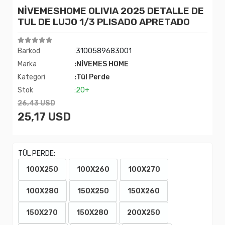
NİVEMESHOME OLIVIA 2025 DETALLE DE
TUL DE LUJO 1/3 PLISADO APRETADO
Barkod
:3100589683001
Marka
:NİVEMES HOME
Kategori
:Tül Perde
Stok
:20+
26,43 USD
25,17 USD
TÜL PERDE:
100X250
100X260
100X270
100X280
150X250
150X260
150X270
150X280
200X250