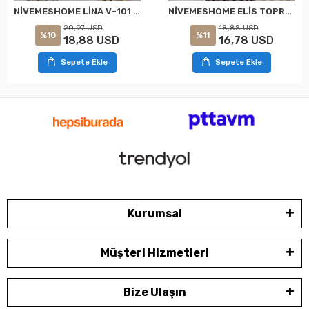
NİVEMESHOME LİNA V-101 KREM 1/3 PİLELİ FON PERDE
NİVEMESHOME ELİS TOPRAK FON PERDE 1/3 SIK PİLELİ PERDE APM
20,97 USD
18,88 USD
%10
%11
18,88 USD
16,78 USD
Sepete Ekle
Sepete Ekle
Kurumsal
Müşteri Hizmetleri
Bize Ulaşın