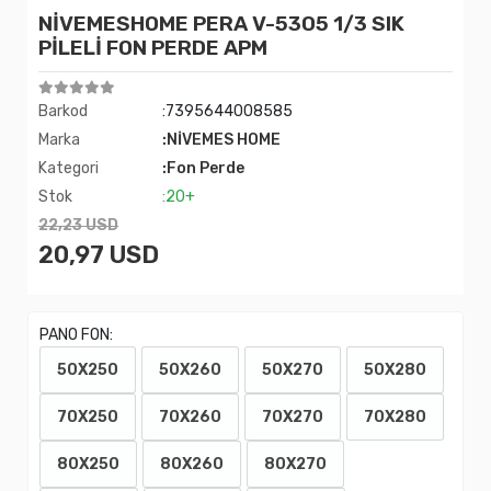
NİVEMESHOME PERA V-5305 1/3 SIK
PİLELİ FON PERDE APM
Barkod
:7395644008585
Marka
:NİVEMES HOME
Kategori
:Fon Perde
Stok
:20+
22,23 USD
20,97 USD
PANO FON:
50X250
50X260
50X270
50X280
70X250
70X260
70X270
70X280
80X250
80X260
80X270