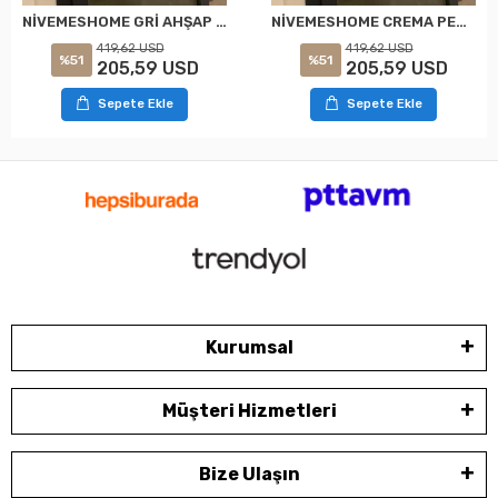
NİVEMESHOME GRİ AHŞAP JALUZİ 50 MM REDUKTÖRLÜ+KURDELALI PERDE
NİVEMESHOME CREMA PERSIANA DE LÁMINAS DE MADERA DE 50 MM CON REDUCTOR Y CORTINAS CON CORDÓN
419,62 USD
419,62 USD
%51
%51
205,59 USD
205,59 USD
Sepete Ekle
Sepete Ekle
Kurumsal
Müşteri Hizmetleri
Bize Ulaşın