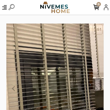
0
%51