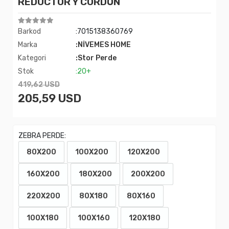
REDUCTOR Y CORDÓN
Barkod
:7015138360769
Marka
:NİVEMES HOME
Kategori
:Stor Perde
Stok
:20+
419,62 USD
205,59 USD
ZEBRA PERDE:
80X200
100X200
120X200
160X200
180X200
200X200
220X200
80X180
80X160
100X180
100X160
120X180