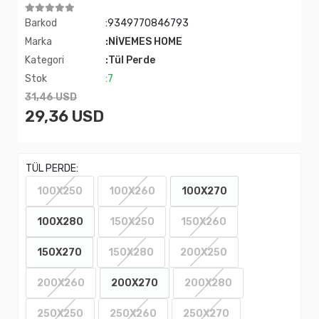
Barkod
:9349770846793
Marka
:NİVEMES HOME
Kategori
:Tül Perde
Stok
:7
31,46 USD
29,36 USD
TÜL PERDE:
100X250
100X260
100X270
100X280
150X250
150X260
150X270
150X280
200X250
200X260
200X270
200X280
250X250
250X260
250X270