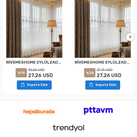
NİVEMESHOME EYLÜLZADE GOLD DETAY 1/2,5 PİLELİ TÜL PERDE APM
NİVEMESHOME EYLÜLZADE GOLD DETAY 1/3 PİLELİ TÜL PERDE APM
33,56 USD
37,75 USD
%19
%28
27,26 USD
27,26 USD
Sepete Ekle
Sepete Ekle