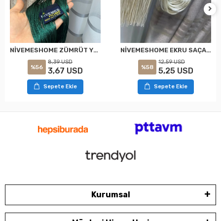
NİVEMESHOME EKRU SAÇAKLI TAVAN TOPLAMA BRAÇOL
NİVEMESHOME ZÜMRÜT YEŞİLİ SAÇAKLI GOLD APARAT TAVAN TOPLAMA BRAÇOL
12,59 USD
8,39 USD
%58
%56
5,25 USD
3,67 USD
Sepete Ekle
Sepete Ekle
Kurumsal