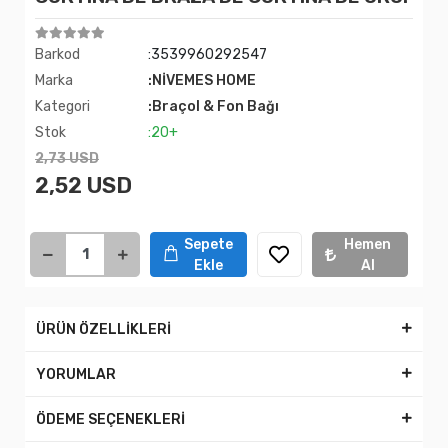
Barkod
:3539960292547
Marka
:NİVEMES HOME
Kategori
:Braçol & Fon Bağı
Stok
:20+
2,73 USD
2,52 USD
Sepete
Hemen
Ekle
Al
ÜRÜN ÖZELLİKLERİ
YORUMLAR
ÖDEME SEÇENEKLERİ