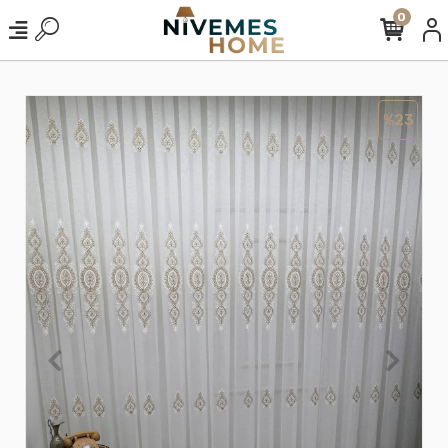
0
%23