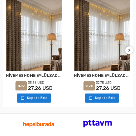
NİVEMESHOME EYLÜLZADE GOLD DETAY 1/2,5 PİLELİ TÜL PERDE APM
NİVEMESHOME EYLÜLZADE GOLD DETAY 1/3 PİLELİ TÜL PERDE APM
33,56 USD
37,75 USD
%19
%28
27,26 USD
27,26 USD
Sepete Ekle
Sepete Ekle