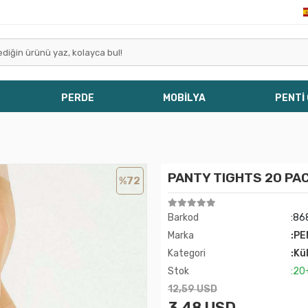
PERDE
MOBİLYA
PENTİ
PANTY TIGHTS 20 PA
%72
Barkod
:86
Marka
:PE
Kategori
:Kü
Stok
:20
12,59 USD
3,48 USD