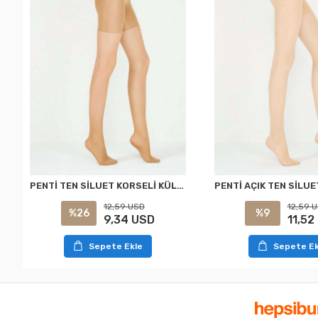
PENTİ TEN SİLUET KORSELİ KÜLOTLU ÇORAP XXL
12,59 USD
12,59 
%26
%9
9,34 USD
11,52
Sepete Ekle
Sepete Ek