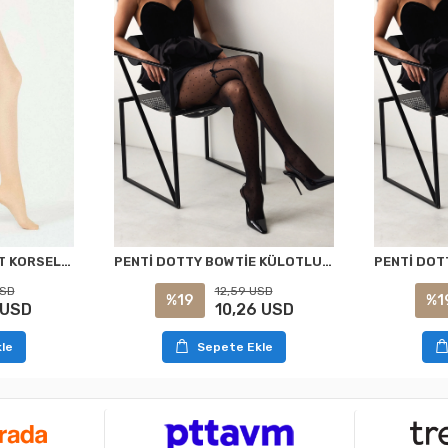
PENTİ DOTTY BOWTİE KÜLOTLU ÇORAP SİYAH S/M
PENTİ AÇIK TEN SİLUET KORSELİ KÜLOTLU ÇORAP XXL
12,59 USD
USD
%19
%1
10,26 USD
 USD
Sepete Ekle
le