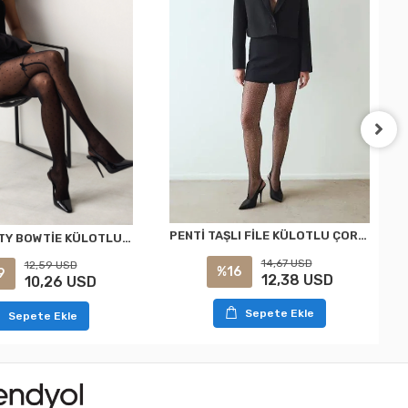
PENTİ TAŞLI FİLE KÜLOTLU ÇORAP SİYAH S/M
PENTİ DOTTY BOWTİE KÜLOTLU ÇORAP SİYAH L/XL
14,67 USD
12,59 USD
%16
9
12,38 USD
10,26 USD
Sepete Ekle
Sepete Ekle