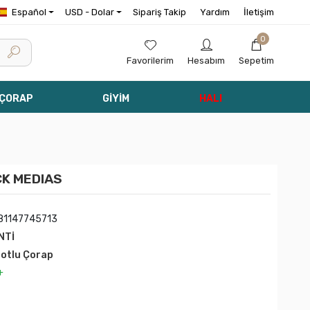
Español
USD - Dolar
Sipariş Takip
Yardım
İletişim
0
Favorilerim
Hesabım
Sepetim
 ÇORAP
GİYİM
HALI
CK MEDIAS
81147745713
NTİ
lotlu Çorap
+