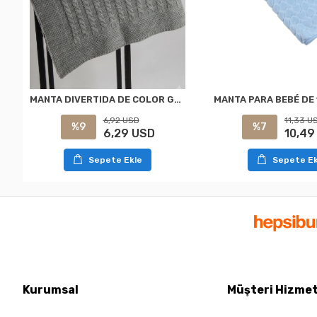
MANTA DIVERTIDA DE COLOR GRIS BEBÉ
11,33 U
6,92 USD
%7
%9
10,49
6,29 USD
Sepete Ek
Sepete Ekle
Kurumsal
Müşteri Hizmet