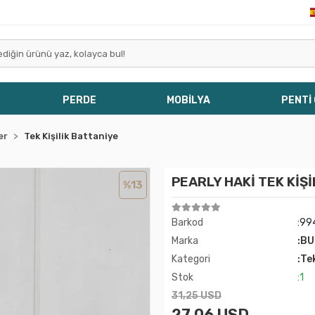
PERDE
MOBİLYA
PENTİ
er
Tek Kişilik Battaniye
PEARLY HAKİ TEK Kİ
%13
Barkod
:99
Marka
:B
Kategori
:Te
Stok
:1
31,25 USD
27,06 USD