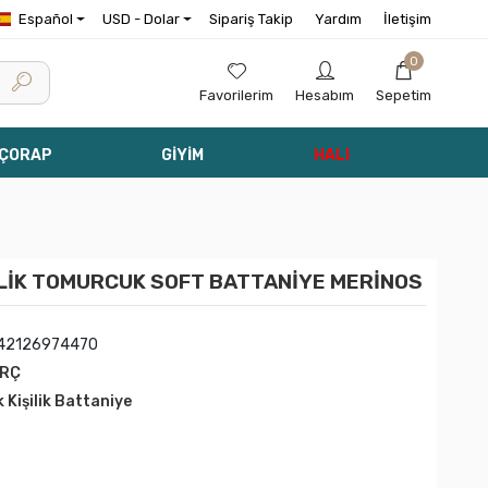
Español
USD - Dolar
Sipariş Takip
Yardım
İletişim
0
Favorilerim
Hesabım
Sepetim
 ÇORAP
GİYİM
HALI
ŞİLİK TOMURCUK SOFT BATTANİYE MERİNOS
42126974470
URÇ
k Kişilik Battaniye