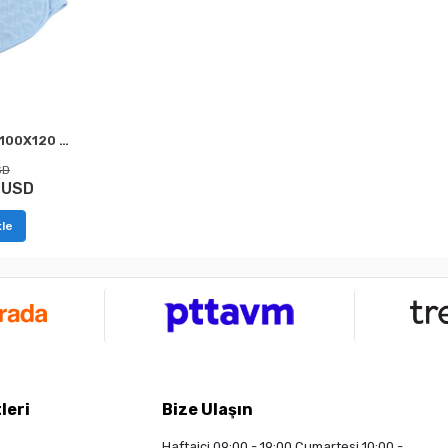
MANTA PARA BEBÉ DE 100X120 AZUL CON CORAZONES MERINOS
SD
 USD
le
leri
Bize Ulaşın
Haftaiçi 09:00 - 19:00 Cumartesi 10:00 -